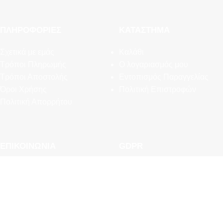
ΠΛΗΡΟΦΟΡΊΕΣ
ΚΑΤΆΣΤΗΜΑ
Σχετικά με εμάς
Καλάθι
Τρόποι Πληρωμής
Ο λογαριασμός μου
Τρόποι Αποστολής
Εντοπισμός Παραγγελίας
Όροι Χρήσης
Πολιτική Επιστροφών
Πολιτική Απορρήτου
ΕΠΙΚΟΙΝΩΝΊΑ
GDPR
Συχνές Ερωτήσεις
Εργαλεία Διαχείρισης
Newsletter
Προσωπικών Δεδομένων
Επικοινωνία