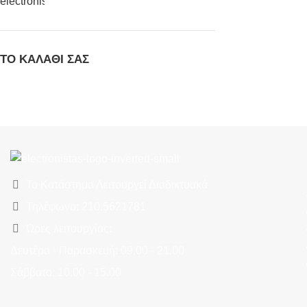
ΤΟ ΚΑΛΆΘΙ ΣΑΣ
Το Κατάστημα Λειτουργεί Διαδικτυακά
Τηλέφωνο: 210.5621781
Ώρες λειτουργίας:
Δευτέρα - Παρασκευή: 09.00 - 21.00
Σάββατο: 10.00 - 15.00