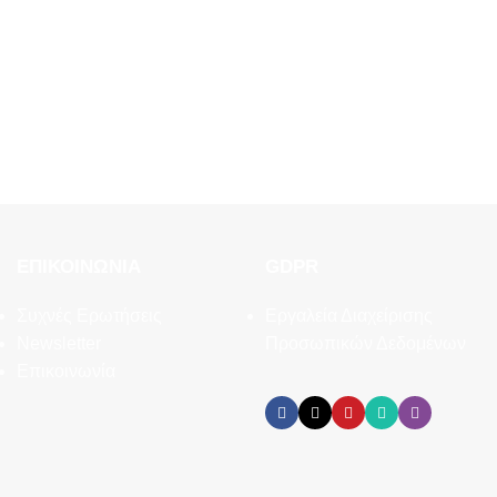
ΕΠΙΚΟΙΝΩΝΊΑ
GDPR
Συχνές Ερωτήσεις
Εργαλεία Διαχείρισης
Newsletter
Προσωπικών Δεδομένων
Επικοινωνία