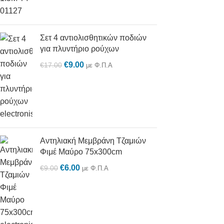
Σετ 4 αντιολισθητικών ποδιών
για πλυντήριο ρούχων
€
9.00
€
17.00
με Φ.Π.Α
Αντηλιακή Μεμβράνη Τζαμιών
Φιμέ Μαύρο 75x300cm
€
6.00
€
9.00
με Φ.Π.Α