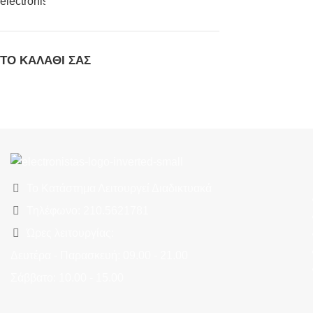
ΤΟ ΚΑΛΆΘΙ ΣΑΣ
Το Κατάστημα Λειτουργεί Διαδικτυακά
Τηλέφωνο: 210.5621781
Ώρες λειτουργίας:
Δευτέρα - Παρασκευή: 09.00 - 21.00
Σάββατο: 10.00 - 15.00