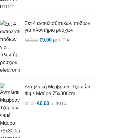
Σετ 4 αντιολισθητικών ποδιών
για πλυντήριο ρούχων
€
9.00
€
17.00
με Φ.Π.Α
Αντηλιακή Μεμβράνη Τζαμιών
Φιμέ Μαύρο 75x300cm
€
6.00
€
9.00
με Φ.Π.Α