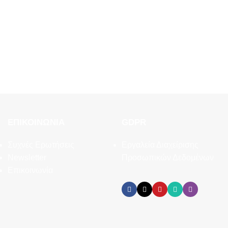
ΕΠΙΚΟΙΝΩΝΊΑ
GDPR
Συχνές Ερωτήσεις
Εργαλεία Διαχείρισης
Newsletter
Προσωπικών Δεδομένων
Επικοινωνία