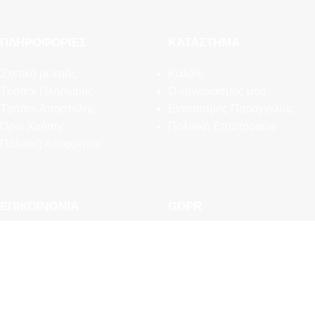
ΠΛΗΡΟΦΟΡΊΕΣ
ΚΑΤΆΣΤΗΜΑ
Σχετικά με εμάς
Καλάθι
Τρόποι Πληρωμής
Ο λογαριασμός μου
Τρόποι Αποστολής
Εντοπισμός Παραγγελίας
Όροι Χρήσης
Πολιτική Επιστροφών
Πολιτική Απορρήτου
ΕΠΙΚΟΙΝΩΝΊΑ
GDPR
Συχνές Ερωτήσεις
Εργαλεία Διαχείρισης
Newsletter
Προσωπικών Δεδομένων
Επικοινωνία