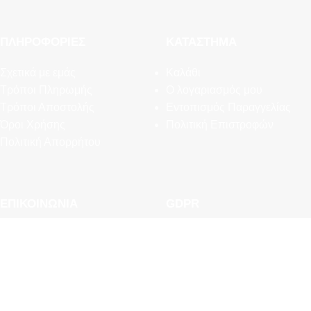
ΠΛΗΡΟΦΟΡΊΕΣ
ΚΑΤΆΣΤΗΜΑ
Σχετικά με εμάς
Καλάθι
Τρόποι Πληρωμής
Ο λογαριασμός μου
Τρόποι Αποστολής
Εντοπισμός Παραγγελίας
Όροι Χρήσης
Πολιτική Επιστροφών
Πολιτική Απορρήτου
ΕΠΙΚΟΙΝΩΝΊΑ
GDPR
Συχνές Ερωτήσεις
Εργαλεία Διαχείρισης
Newsletter
Προσωπικών Δεδομένων
Επικοινωνία