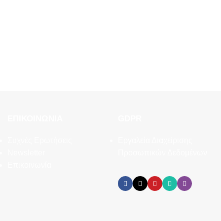
ΕΠΙΚΟΙΝΩΝΊΑ
GDPR
Συχνές Ερωτήσεις
Εργαλεία Διαχείρισης
Newsletter
Προσωπικών Δεδομένων
Επικοινωνία