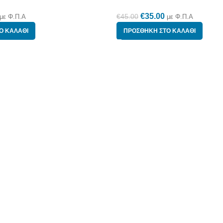
€
35.00
€
45.00
με Φ.Π.Α
με Φ.Π.Α
Ο ΚΑΛΆΘΙ
ΠΡΟΣΘΉΚΗ ΣΤΟ ΚΑΛΆΘΙ