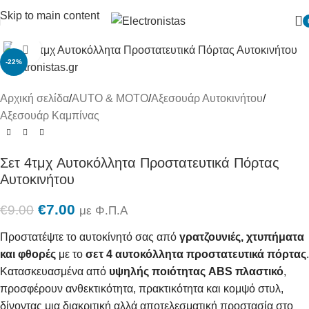
Skip to main content
Πατήστε για μεγένθυση
-22%
Αρχική σελίδα
/
AUTO & MOTO
/
Αξεσουάρ Αυτοκινήτου
/
Αξεσουάρ Καμπίνας
Σετ 4τμχ Αυτοκόλλητα Προστατευτικά Πόρτας
Αυτοκινήτου
€
7.00
€
9.00
με Φ.Π.Α
Προστατέψτε το αυτοκίνητό σας από
γρατζουνιές, χτυπήματα
και φθορές
με το
σετ 4 αυτοκόλλητα προστατευτικά πόρτας
.
Κατασκευασμένα από
υψηλής ποιότητας ABS πλαστικό
,
προσφέρουν ανθεκτικότητα, πρακτικότητα και κομψό στυλ,
δίνοντας μια διακριτική αλλά αποτελεσματική προστασία στο