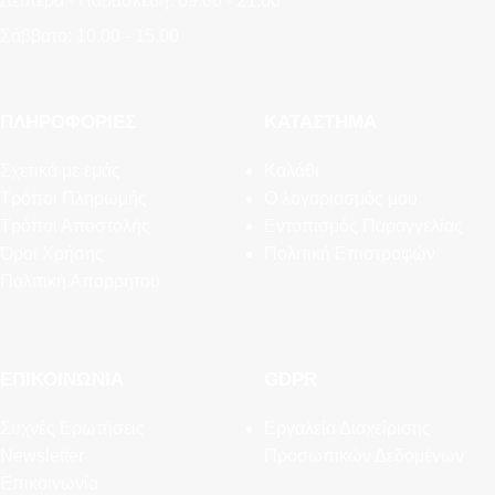
Δευτέρα - Παρασκευή: 09.00 - 21.00
Σάββατο: 10.00 - 15.00
ΠΛΗΡΟΦΟΡΊΕΣ
ΚΑΤΆΣΤΗΜΑ
Σχετικά με εμάς
Καλάθι
Τρόποι Πληρωμής
Ο λογαριασμός μου
Τρόποι Αποστολής
Εντοπισμός Παραγγελίας
Όροι Χρήσης
Πολιτική Επιστροφών
Πολιτική Απορρήτου
ΕΠΙΚΟΙΝΩΝΊΑ
GDPR
Συχνές Ερωτήσεις
Εργαλεία Διαχείρισης
Newsletter
Προσωπικών Δεδομένων
Επικοινωνία