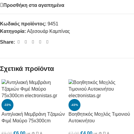
Προσθήκη στα αγαπημένα
Κωδικός προϊόντος:
9451
Κατηγορία:
Αξεσουάρ Καμπίνας
Share:
Σχετικά προϊόντα
-33%
-43%
Αντηλιακή Μεμβράνη Τζαμιών
Βοηθητικός Μοχλός Τιμονιού
Φιμέ Μαύρο 75x300cm
Αυτοκινήτου
€
6.00
€
4.00
€
9.00
€
7.00
με Φ.Π.Α
με Φ.Π.Α