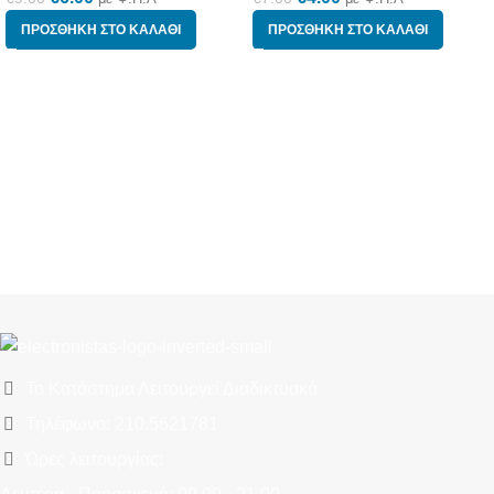
ΠΡΟΣΘΉΚΗ ΣΤΟ ΚΑΛΆΘΙ
ΠΡΟΣΘΉΚΗ ΣΤΟ ΚΑΛΆΘΙ
Το Κατάστημα Λειτουργεί Διαδικτυακά
Τηλέφωνο: 210.5621781
Ώρες λειτουργίας: