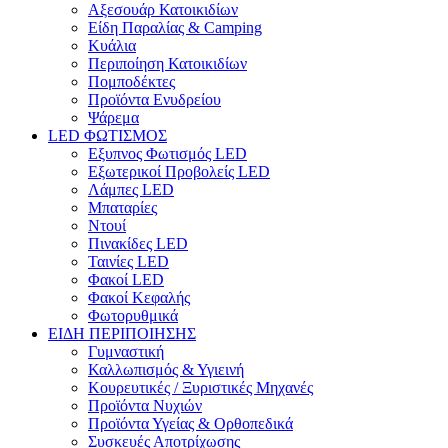
Αξεσουάρ Κατοικιδίων
Είδη Παραλίας & Camping
Κυάλια
Περιποίηση Κατοικιδίων
Πομποδέκτες
Προϊόντα Ενυδρείου
Ψάρεμα
LED ΦΩΤΙΣΜΟΣ
Εξυπνος Φωτισμός LED
Εξωτερικοί Προβολείς LED
Λάμπες LED
Μπαταρίες
Ντουί
Πινακίδες LED
Ταινίες LED
Φακοί LED
Φακοί Κεφαλής
Φωτορυθμικά
ΕΙΔΗ ΠΕΡΙΠΟΙΗΣΗΣ
Γυμναστική
Καλλωπισμός & Υγιεινή
Κουρευτικές / Ξυριστικές Μηχανές
Προϊόντα Nυχιών
Προϊόντα Υγείας & Ορθοπεδικά
Συσκευές Αποτρίχωσης