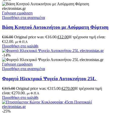
Γρήγορη εμφάνιση
Προσθήκη στα αγαπημένα
Βάση Κινητού Αυτοκινήτου με Ασύρματη Φόρτιση
€
16.00
Original price was: €16.00.
€
12.00
Η τρέχουσα τιμή είναι:
€12.00.
με Φ.Π.Α
Προσθήκη στο καλάθι
-14%
Γρήγορη εμφάνιση
Προσθήκη στα αγαπημένα
Φορητό Ηλεκτρικό Ψυγείο Αυτοκινήτου 25L
€
315.00
Original price was: €315.00.
€
270.00
Η τρέχουσα τιμή
είναι: €270.00.
με Φ.Π.Α
Προσθήκη στο καλάθι
-25%