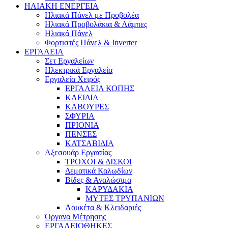
ΗΛΙΑΚΗ ΕΝΕΡΓΕΙΑ
Ηλιακά Πάνελ με Προβολέα
Ηλιακά Προβολάκια & Λάμπες
Hλιακά Πάνελ
Φορτιστές Πάνελ & Inverter
ΕΡΓΑΛΕΙΑ
Σετ Εργαλείων
Ηλεκτρικά Εργαλεία
Εργαλεία Χειρός
ΕΡΓΑΛΕΙΑ ΚΟΠΗΣ
ΚΛΕΙΔΙΑ
ΚΑΒΟΥΡΕΣ
ΣΦΥΡΙΑ
ΠΡΙΟΝΙΑ
ΠΕΝΣΕΣ
ΚΑΤΣΑΒΙΔΙΑ
Αξεσουάρ Εργασίας
ΤΡΟΧΟΙ & ΔΙΣΚΟΙ
Δεματικά Καλωδίων
Βίδες & Αναλώσιμα
ΚΑΡΥΔΑΚΙΑ
ΜΥΤΕΣ ΤΡΥΠΑΝΙΩΝ
Λουκέτα & Κλειδαριές
Όργανα Μέτρησης
ΕΡΓΑΛΕΙΟΘΗΚΕΣ