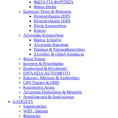
ΦΩΤΑ ΓΙΑ ΦΟΡΤΗΓΑ
Φάροι-Strobe
Συσκευές Ήχου & Φόρτισης
Ηχοσυστήματα 2DIN
Ηχοσυστήματα 1DIN
Ηχεία Αυτοκινήτου
Κόρνες
Αξεσουάρ Αυτοκινήτου
Βάσεις Στήριξης
Αξεσουάρ Καμπίνας
Πατάκια & Υαλοκαθαριστήρες
Αλυσίδες & Οδική Ασφάλεια
Φώτα Xenon
Inverters & Powerbanks
Συναγερμοί & Κλειδαριές
ΕΡΓΑΛΕΙΑ AUTO/MOTO
Κάμερες, Μόνιτορ & Αισθητήρες
GPS Tracker & OBD
Κομπρεσέρ Αέρος
Αξεσουάρ Ποδηλάτου & Μηχανής
Ανταλλακτικα & Αναλλώσιμα
GADGETS
Smartwatches
WIFI / Internet
Φορτιστές