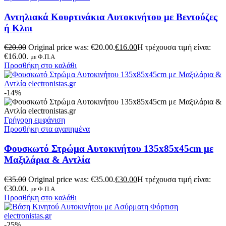
Αντηλιακά Κουρτινάκια Αυτοκινήτου με Βεντούζες
ή Κλιπ
€
20.00
Original price was: €20.00.
€
16.00
Η τρέχουσα τιμή είναι:
€16.00.
με Φ.Π.Α
Προσθήκη στο καλάθι
-14%
Γρήγορη εμφάνιση
Προσθήκη στα αγαπημένα
Φουσκωτό Στρώμα Αυτοκινήτου 135x85x45cm με
Μαξιλάρια & Αντλία
€
35.00
Original price was: €35.00.
€
30.00
Η τρέχουσα τιμή είναι:
€30.00.
με Φ.Π.Α
Προσθήκη στο καλάθι
-25%