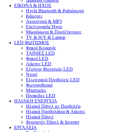
Διάφορα Gadgets
ΕΙΚΟΝΑ & ΗΧΟΣ
Ηχεία Bluetooth & Ραδιόφωνα
Κάμερες
Ακουστικά & MP3
Επεξεργασία Ήχου
Μικρόφωνα & Προτζέκτορες
TV & H/Y & Laptop
LED ΦΩΤΙΣΜΟΣ
Φακοί Κεφαλής
ΤΑΙΝΙΕΣ LED
Φακοί LED
Λάμπες LED
Εξυπνος Φωτισμός LED
Ντουί
Εξωτερικοί Προβολείς LED
Φωτορυθμικά
Μπαταρίες
Πινακίδες LED
ΗΛΙΑΚΗ ΕΝΕΡΓΕΙΑ
Ηλιακά Πάνελ με Προβολέα
Ηλιακά Προβολάκια & Λάμπες
Hλιακά Πάνελ
Φορτιστές Πάνελ & Inverter
ΕΡΓΑΛΕΙΑ