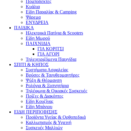
Πομποδέκτες
Κυάλια
Είδη Παραλίας & Camping
Ψάρεμα
ΕΝΥΔΡΕΙΑ
ΠΑΙΔΙΚΑ
Ηλεκτρικά Πατίνια & Scooters
Είδη Μωρού
ΠΑΙΧΝΙΔΙΑ
ΓΙΑ ΚΟΡΙΤΣΙ
ΓΙΑ ΑΓΟΡΙ
Τηλεχειριζόμενα Παιχνίδια
ΣΠΙΤΙ & ΚΗΠΟΣ
Συστήματα Ασφαλείας
Βρύσες & Ταχυθερμαντήρες
Ψύξη & Θέρμανση
Ρολόγια & Ξυπνητήρια
Τηλέφωνα & Οικιακές Συσκευές
Πρίζες & Διακόπτες
Είδη Κουζίνας
Είδη Μπάνιου
ΕΙΔΗ ΠΕΡΙΠΟΙΗΣΗΣ
Προϊόντα Υγείας & Ορθοπεδικά
Καλλωπισμός & Υγιεινή
Συσκευές Μαλλιών