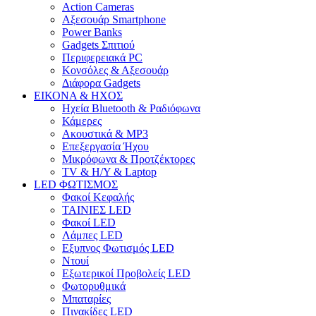
Action Cameras
Αξεσουάρ Smartphone
Power Banks
Gadgets Σπιτιού
Περιφερειακά PC
Κονσόλες & Αξεσουάρ
Διάφορα Gadgets
ΕΙΚΟΝΑ & ΗΧΟΣ
Ηχεία Bluetooth & Ραδιόφωνα
Κάμερες
Ακουστικά & MP3
Επεξεργασία Ήχου
Μικρόφωνα & Προτζέκτορες
TV & H/Y & Laptop
LED ΦΩΤΙΣΜΟΣ
Φακοί Κεφαλής
ΤΑΙΝΙΕΣ LED
Φακοί LED
Λάμπες LED
Εξυπνος Φωτισμός LED
Ντουί
Εξωτερικοί Προβολείς LED
Φωτορυθμικά
Μπαταρίες
Πινακίδες LED