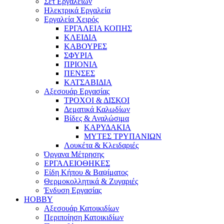
Σετ Εργαλείων
Ηλεκτρικά Εργαλεία
Εργαλεία Χειρός
ΕΡΓΑΛΕΙΑ ΚΟΠΗΣ
ΚΛΕΙΔΙΑ
ΚΑΒΟΥΡΕΣ
ΣΦΥΡΙΑ
ΠΡΙΟΝΙΑ
ΠΕΝΣΕΣ
ΚΑΤΣΑΒΙΔΙΑ
Αξεσουάρ Εργασίας
ΤΡΟΧΟΙ & ΔΙΣΚΟΙ
Δεματικά Καλωδίων
Βίδες & Αναλώσιμα
ΚΑΡΥΔΑΚΙΑ
ΜΥΤΕΣ ΤΡΥΠΑΝΙΩΝ
Λουκέτα & Κλειδαριές
Όργανα Μέτρησης
ΕΡΓΑΛΕΙΟΘΗΚΕΣ
Είδη Κήπου & Βαψίματος
Θερμοκολλητικά & Ζυγαριές
Ένδυση Εργασίας
HOBBY
Αξεσουάρ Κατοικιδίων
Περιποίηση Κατοικιδίων