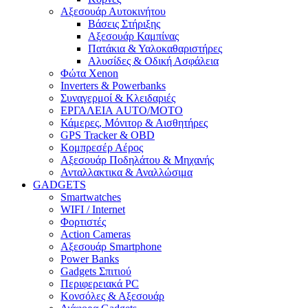
Αξεσουάρ Αυτοκινήτου
Βάσεις Στήριξης
Αξεσουάρ Καμπίνας
Πατάκια & Υαλοκαθαριστήρες
Αλυσίδες & Οδική Ασφάλεια
Φώτα Xenon
Inverters & Powerbanks
Συναγερμοί & Κλειδαριές
ΕΡΓΑΛΕΙΑ AUTO/MOTO
Κάμερες, Μόνιτορ & Αισθητήρες
GPS Tracker & OBD
Κομπρεσέρ Αέρος
Αξεσουάρ Ποδηλάτου & Μηχανής
Ανταλλακτικα & Αναλλώσιμα
GADGETS
Smartwatches
WIFI / Internet
Φορτιστές
Action Cameras
Αξεσουάρ Smartphone
Power Banks
Gadgets Σπιτιού
Περιφερειακά PC
Κονσόλες & Αξεσουάρ