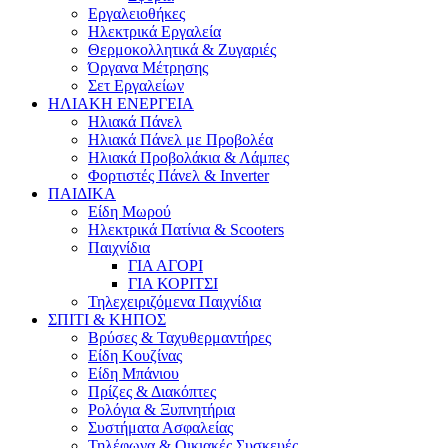
Εργαλειοθήκες
Ηλεκτρικά Εργαλεία
Θερμοκολλητικά & Ζυγαριές
Όργανα Μέτρησης
Σετ Εργαλείων
ΗΛΙΑΚΗ ΕΝΕΡΓΕΙΑ
Hλιακά Πάνελ
Ηλιακά Πάνελ με Προβολέα
Ηλιακά Προβολάκια & Λάμπες
Φορτιστές Πάνελ & Inverter
ΠΑΙΔΙΚΑ
Είδη Μωρού
Ηλεκτρικά Πατίνια & Scooters
Παιχνίδια
ΓΙΑ ΑΓΟΡΙ
ΓΙΑ ΚΟΡΙΤΣΙ
Τηλεχειριζόμενα Παιχνίδια
ΣΠΙΤΙ & ΚΗΠΟΣ
Βρύσες & Ταχυθερμαντήρες
Είδη Κουζίνας
Είδη Μπάνιου
Πρίζες & Διακόπτες
Ρολόγια & Ξυπνητήρια
Συστήματα Ασφαλείας
Τηλέφωνα & Οικιακές Συσκευές