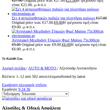
€
27.00
Original price was: €27.00.
€
21.00
Η τρέχουσα τιμή
είναι: €21.00.
με Φ.Π.Α
Σετ 4 αντιολισθητικών ποδιών για πλυντήριο ρούχων
€
17.00
Original price was: €17.00.
€
9.00
Η τρέχουσα τιμή είναι:
€9.00.
με Φ.Π.Α
Αντηλιακή Μεμβράνη Τζαμιών Φιμέ Μαύρο 75x300cm
€
9.00
Original price was: €9.00.
€
6.00
Η τρέχουσα τιμή είναι:
€6.00.
με Φ.Π.Α
Το Καλάθι Σας
Αρχική σελίδα
/
AUTO & MOTO
/
Αξεσουάρ Αυτοκινήτου
Βλέπετε 1–12 από 502 αποτελέσματα
Sorted by latest
Εμφάνιση πλευρικής στήλης
Εμφάνισε
9
24
36
Αλυσίδες & Οδική Ασφάλεια