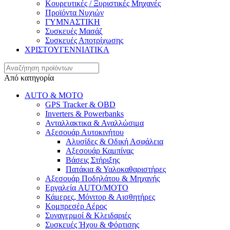
Κουρευτικές / Ξυριστικές Μηχανές
Προϊόντα Nυχιών
ΓΥΜΝΑΣΤΙΚΗ
Συσκευές Μασάζ
Συσκευές Αποτρίχωσης
ΧΡΙΣΤΟΥΓΕΝΝΙΑΤΙΚΑ
Από κατηγορία
AUTO & MOTO
GPS Tracker & OBD
Inverters & Powerbanks
Ανταλλακτικα & Αναλλώσιμα
Αξεσουάρ Αυτοκινήτου
Αλυσίδες & Οδική Ασφάλεια
Αξεσουάρ Καμπίνας
Βάσεις Στήριξης
Πατάκια & Υαλοκαθαριστήρες
Αξεσουάρ Ποδηλάτου & Μηχανής
Εργαλεία AUTO/MOTO
Κάμερες, Μόνιτορ & Αισθητήρες
Κομπρεσέρ Αέρος
Συναγερμοί & Κλειδαριές
Συσκευές Ήχου & Φόρτισης