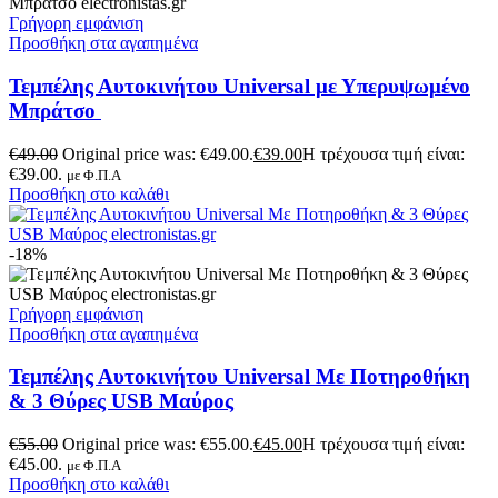
Γρήγορη εμφάνιση
Προσθήκη στα αγαπημένα
Τεμπέλης Αυτοκινήτου Universal με Υπερυψωμένο
Μπράτσο
€
49.00
Original price was: €49.00.
€
39.00
Η τρέχουσα τιμή είναι:
€39.00.
με Φ.Π.Α
Προσθήκη στο καλάθι
-18%
Γρήγορη εμφάνιση
Προσθήκη στα αγαπημένα
Τεμπέλης Αυτοκινήτου Universal Με Ποτηροθήκη
& 3 Θύρες USB Μαύρος
€
55.00
Original price was: €55.00.
€
45.00
Η τρέχουσα τιμή είναι:
€45.00.
με Φ.Π.Α
Προσθήκη στο καλάθι