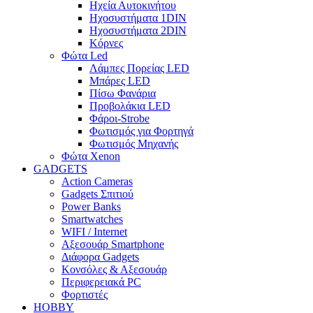
Ηχεία Αυτοκινήτου
Ηχοσυστήματα 1DIN
Ηχοσυστήματα 2DIN
Κόρνες
Φώτα Led
Λάμπες Πορείας LED
Μπάρες LED
Πίσω Φανάρια
Προβολάκια LED
Φάροι-Strobe
Φωτισμός για Φορτηγά
Φωτισμός Μηχανής
Φώτα Xenon
GADGETS
Action Cameras
Gadgets Σπιτιού
Power Banks
Smartwatches
WIFI / Internet
Αξεσουάρ Smartphone
Διάφορα Gadgets
Κονσόλες & Αξεσουάρ
Περιφερειακά PC
Φορτιστές
HOBBY