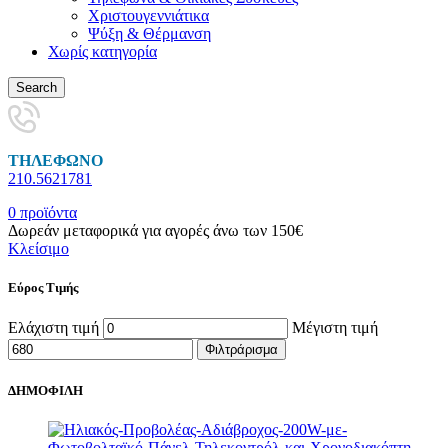
Χριστουγεννιάτικα
Ψύξη & Θέρμανση
Χωρίς κατηγορία
Search
ΤΗΛΕΦΩΝΟ
210.5621781
0
προϊόντα
Δωρεάν μεταφορικά για αγορές άνω των 150€
Κλείσιμο
Εύρος Τιμής
Ελάχιστη τιμή
Μέγιστη τιμή
Φιλτράρισμα
ΔΗΜΟΦΙΛΗ