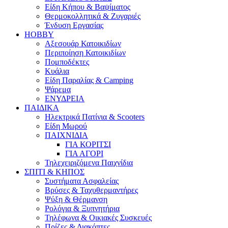
Είδη Κήπου & Βαψίματος
Θερμοκολλητικά & Ζυγαριές
Ένδυση Εργασίας
HOBBY
Αξεσουάρ Κατοικιδίων
Περιποίηση Κατοικιδίων
Πομποδέκτες
Κυάλια
Είδη Παραλίας & Camping
Ψάρεμα
ΕΝΥΔΡΕΙΑ
ΠΑΙΔΙΚΑ
Ηλεκτρικά Πατίνια & Scooters
Είδη Μωρού
ΠΑΙΧΝΙΔΙΑ
ΓΙΑ ΚΟΡΙΤΣΙ
ΓΙΑ ΑΓΟΡΙ
Τηλεχειριζόμενα Παιχνίδια
ΣΠΙΤΙ & ΚΗΠΟΣ
Συστήματα Ασφαλείας
Βρύσες & Ταχυθερμαντήρες
Ψύξη & Θέρμανση
Ρολόγια & Ξυπνητήρια
Τηλέφωνα & Οικιακές Συσκευές
Πρίζες & Διακόπτες