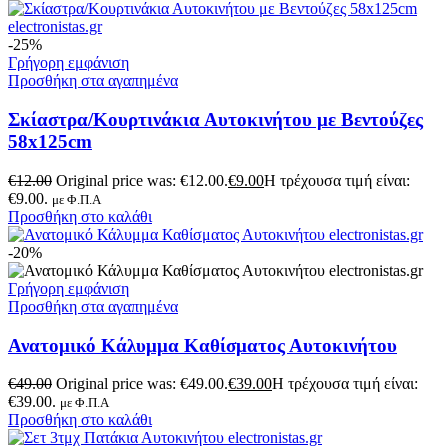
-25%
Γρήγορη εμφάνιση
Προσθήκη στα αγαπημένα
Σκίαστρα/Κουρτινάκια Αυτοκινήτου με Βεντούζες
58x125cm
€
12.00
Original price was: €12.00.
€
9.00
Η τρέχουσα τιμή είναι:
€9.00.
με Φ.Π.Α
Προσθήκη στο καλάθι
-20%
Γρήγορη εμφάνιση
Προσθήκη στα αγαπημένα
Ανατομικό Κάλυμμα Καθίσματος Αυτοκινήτου
€
49.00
Original price was: €49.00.
€
39.00
Η τρέχουσα τιμή είναι:
€39.00.
με Φ.Π.Α
Προσθήκη στο καλάθι