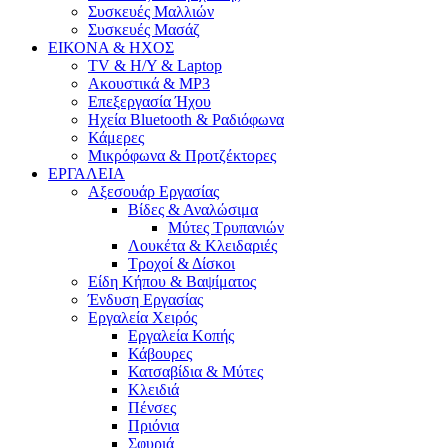
Συσκευές Μαλλιών
Συσκευές Μασάζ
ΕΙΚΟΝΑ & ΗΧΟΣ
TV & H/Y & Laptop
Ακουστικά & MP3
Επεξεργασία Ήχου
Ηχεία Bluetooth & Ραδιόφωνα
Κάμερες
Μικρόφωνα & Προτζέκτορες
ΕΡΓΑΛΕΙΑ
Αξεσουάρ Εργασίας
Βίδες & Αναλώσιμα
Μύτες Τρυπανιών
Λουκέτα & Κλειδαριές
Τροχοί & Δίσκοι
Είδη Κήπου & Βαψίματος
Ένδυση Εργασίας
Εργαλεία Χειρός
Εργαλεία Κοπής
Κάβουρες
Κατσαβίδια & Μύτες
Κλειδιά
Πένσες
Πριόνια
Σφυριά