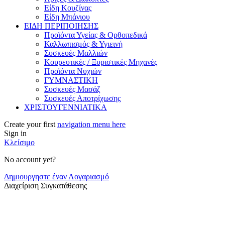
Είδη Κουζίνας
Είδη Μπάνιου
ΕΙΔΗ ΠΕΡΙΠΟΙΗΣΗΣ
Προϊόντα Υγείας & Ορθοπεδικά
Καλλωπισμός & Υγιεινή
Συσκευές Μαλλιών
Κουρευτικές / Ξυριστικές Μηχανές
Προϊόντα Nυχιών
ΓΥΜΝΑΣΤΙΚΗ
Συσκευές Μασάζ
Συσκευές Αποτρίχωσης
ΧΡΙΣΤΟΥΓΕΝΝΙΑΤΙΚΑ
Create your first
navigation menu here
Sign in
Κλείσιμο
No account yet?
Δημιουργηστε έναν Λογαριασμό
Διαχείριση Συγκατάθεσης