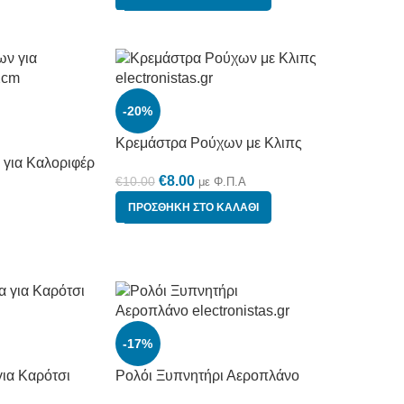
-20%
Κρεμάστρα Ρούχων με Κλιπς
για Καλοριφέρ
€
8.00
€
10.00
με Φ.Π.Α
ΠΡΟΣΘΉΚΗ ΣΤΟ ΚΑΛΆΘΙ
-17%
ια Καρότσι
Ρολόι Ξυπνητήρι Αεροπλάνο