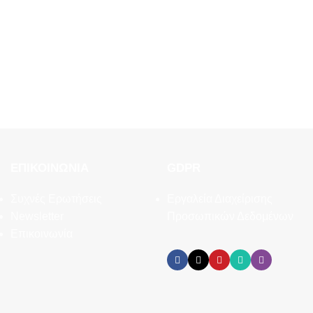
ΕΠΙΚΟΙΝΩΝΊΑ
GDPR
Συχνές Ερωτήσεις
Εργαλεία Διαχείρισης
Newsletter
Προσωπικών Δεδομένων
Επικοινωνία