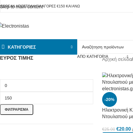
ΔΩΡΕΑΝ ΑΠΟΣΤΟΛΗ ΓΙΑ ΑΓΟΡΕΣ
€
150 ΚΑΙ ΑΝΩ
Skip to main content
ΚΑΤΗΓΟΡΊΕΣ
ΑΠΌ ΚΑΤΗΓΟΡΊΑ
ΕΎΡΟΣ ΤΙΜΉΣ
Αρχική σελίδα
/
-20%
ΦΙΛΤΡΆΡΙΣΜΑ
Ηλεκτρονική Κ
Ντουλαπιού μ
€
20.00
€
25.00