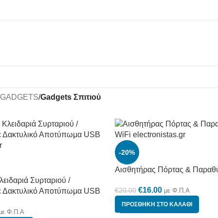
GADGETS
/
Gadgets Σπιτιού
-20%
Αισθητήρας Πόρτας & Παραθ
λειδαριά Συρταριού /
€
16.00
€
20.00
ε Δακτυλικό Αποτύπωμα USB
με Φ.Π.Α
ΠΡΟΣΘΉΚΗ ΣΤΟ ΚΑΛΆΘΙ
με Φ.Π.Α