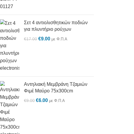
Σετ 4 αντιολισθητικών ποδιών
για πλυντήριο ρούχων
€
9.00
€
17.00
με Φ.Π.Α
Αντηλιακή Μεμβράνη Τζαμιών
Φιμέ Μαύρο 75x300cm
€
6.00
€
9.00
με Φ.Π.Α