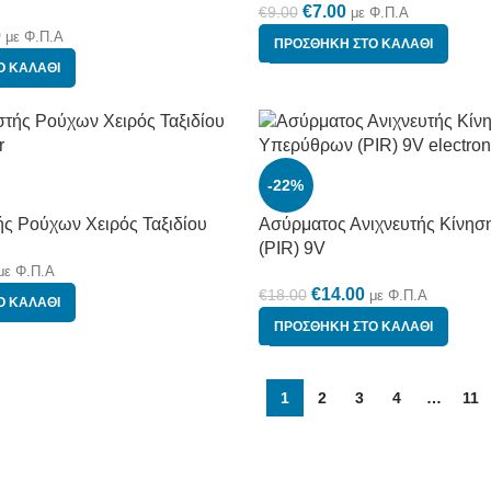
€
7.00
€
9.00
με Φ.Π.Α
0
με Φ.Π.Α
ΠΡΟΣΘΉΚΗ ΣΤΟ ΚΑΛΆΘΙ
Ο ΚΑΛΆΘΙ
-22%
ς Ρούχων Χειρός Ταξιδίου
Ασύρματος Ανιχνευτής Κίνη
(PIR) 9V
με Φ.Π.Α
€
14.00
€
18.00
με Φ.Π.Α
Ο ΚΑΛΆΘΙ
ΠΡΟΣΘΉΚΗ ΣΤΟ ΚΑΛΆΘΙ
1
2
3
4
…
11