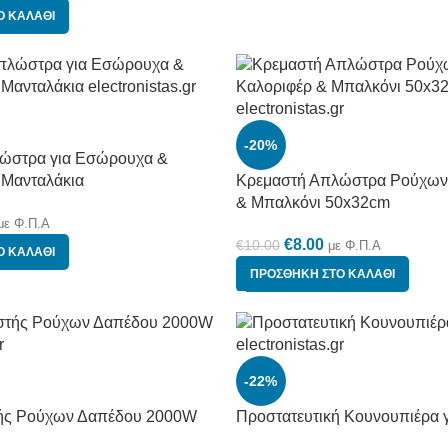
Ο ΚΑΛΆΘΙ
-20%
ώστρα για Εσώρουχα &
 Μανταλάκια
Κρεμαστή Απλώστρα Ρούχων 
& Μπαλκόνι 50x32cm
με Φ.Π.Α
€
8.00
€
10.00
με Φ.Π.Α
Ο ΚΑΛΆΘΙ
ΠΡΟΣΘΉΚΗ ΣΤΟ ΚΑΛΆΘΙ
-22%
ής Ρούχων Δαπέδου 2000W
Προστατευτική Κουνουπιέρα γ