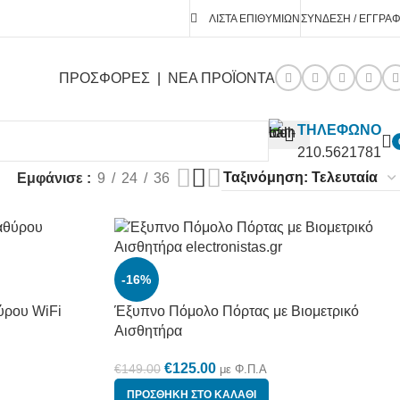
ΛΊΣΤΑ ΕΠΙΘΥΜΙΏΝ
ΣΎΝΔΕΣΗ / ΕΓΓΡΑ
ΠΡΟΣΦΟΡΕΣ
|
ΝΕΑ ΠΡΟΪΟΝΤΑ
ΤΗΛΕΦΩΝΟ
210.5621781
Εμφάνισε
9
24
36
-16%
ύρου WiFi
Έξυπνο Πόμολο Πόρτας με Βιομετρικό
Αισθητήρα
€
125.00
€
149.00
με Φ.Π.Α
ΠΡΟΣΘΉΚΗ ΣΤΟ ΚΑΛΆΘΙ