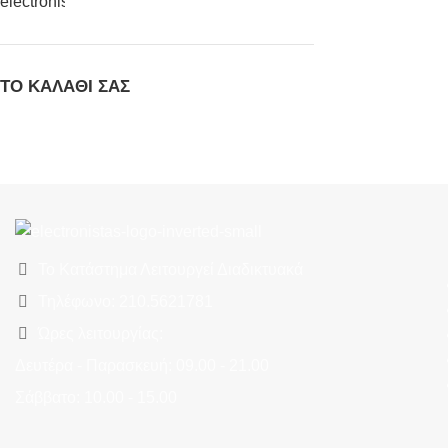
ΤΟ ΚΑΛΆΘΙ ΣΑΣ
Το Κατάστημα Λειτουργεί Διαδικτυακά
Τηλέφωνο: 210.5621781
Ώρες λειτουργίας:
Δευτέρα - Παρασκευή: 09.00 - 21.00
Σάββατο: 10.00 - 15.00