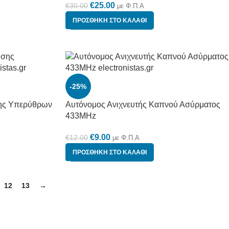
€
25.00
€
30.00
με Φ.Π.Α
ΠΡΟΣΘΉΚΗ ΣΤΟ ΚΑΛΆΘΙ
-25%
σης Υπερύθρων
Αυτόνομος Ανιχνευτής Καπνού Ασύρματος
433MHz
€
9.00
€
12.00
με Φ.Π.Α
ΠΡΟΣΘΉΚΗ ΣΤΟ ΚΑΛΆΘΙ
12
13
→