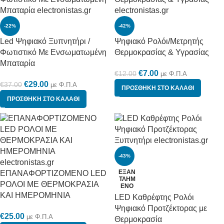
-22%
-42%
Led Ψηφιακό Ξυπνητήρι /
Ψηφιακό Ρολόι/Μετρητής
Φωτιστικό Με Ενσωματωμένη
Θερμοκρασίας & Υγρασίας
Μπαταρία
€
7.00
€
12.00
με Φ.Π.Α
€
29.00
€
37.00
με Φ.Π.Α
ΠΡΟΣΘΉΚΗ ΣΤΟ ΚΑΛΆΘΙ
ΠΡΟΣΘΉΚΗ ΣΤΟ ΚΑΛΆΘΙ
-43%
ΕΞΑΝ
ΕΠΑΝΑΦΟΡΤΙΖΟΜΕΝΟ LED
ΤΛΗΜ
ΡΟΛΟΙ ΜΕ ΘΕΡΜΟΚΡΑΣΙΑ
ΈΝΟ
ΚΑΙ ΗΜΕΡΟΜΗΝΙΑ
LED Καθρέφτης Ρολόι
Ψηφιακό Προτζέκτορας με
€
25.00
με Φ.Π.Α
Θερμοκρασία