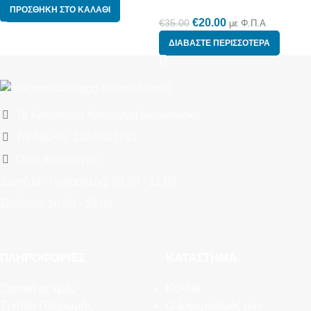
ΠΡΟΣΘΉΚΗ ΣΤΟ ΚΑΛΆΘΙ
€
20.00
€
35.00
με Φ.Π.Α
ΔΙΑΒΆΣΤΕ ΠΕΡΙΣΣΌΤΕΡΑ
Το Κατάστημα Λειτουργεί Διαδικτυακά
Τηλέφωνο: 210.5621781
Ώρες λειτουργίας:
Δευτέρα - Παρασκευή: 09.00 - 21.00
Σάββατο: 10.00 - 15.00
ΠΛΗΡΟΦΟΡΊΕΣ
ΚΑΤΆΣΤΗΜΑ
Σχετικά με εμάς
Καλάθι
Τρόποι Πληρωμής
Ο λογαριασμός μου