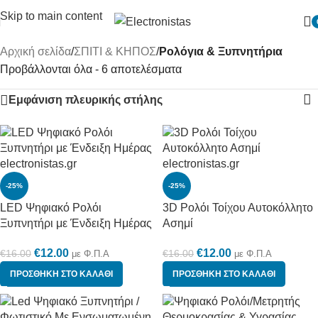
Skip to main content
Αρχική σελίδα
/
ΣΠΙΤΙ & ΚΗΠΟΣ
/
Ρολόγια & Ξυπνητήρια
Προβάλλονται όλα - 6 αποτελέσματα
Εμφάνιση πλευρικής στήλης
-25%
-25%
LED Ψηφιακό Ρολόι
3D Ρολόι Τοίχου Αυτοκόλλητο
Ξυπνητήρι με Ένδειξη Ημέρας
Ασημί
€
12.00
€
12.00
€
16.00
€
16.00
με Φ.Π.Α
με Φ.Π.Α
ΠΡΟΣΘΉΚΗ ΣΤΟ ΚΑΛΆΘΙ
ΠΡΟΣΘΉΚΗ ΣΤΟ ΚΑΛΆΘΙ