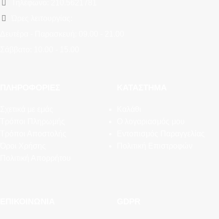
Τηλέφωνο: 210.5621781
Ώρες λειτουργίας:
Δευτέρα - Παρασκευή: 09.00 - 21.00
Σάββατο: 10.00 - 15.00
ΠΛΗΡΟΦΟΡΊΕΣ
ΚΑΤΆΣΤΗΜΑ
Σχετικά με εμάς
Καλάθι
Τρόποι Πληρωμής
Ο λογαριασμός μου
Τρόποι Αποστολής
Εντοπισμός Παραγγελίας
Όροι Χρήσης
Πολιτική Επιστροφών
Πολιτική Απορρήτου
ΕΠΙΚΟΙΝΩΝΊΑ
GDPR