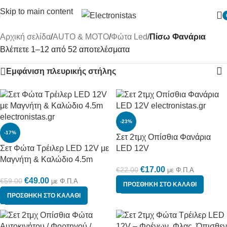
Skip to main content
Αρχική σελίδα
/
AUTO & MOTO
/
Φώτα Led
/
Πίσω Φανάρια
Βλέπετε 1–12 από 52 αποτελέσματα
Εμφάνιση πλευρικής στήλης
-23%
-17%
Σετ 2τμχ Οπίσθια Φανάρια
Σετ Φώτα Τρέιλερ LED 12V με
LED 12V
Μαγνήτη & Καλώδιο 4.5m
€
17.00
€
22.00
με Φ.Π.Α
€
49.00
€
59.00
με Φ.Π.Α
ΠΡΟΣΘΉΚΗ ΣΤΟ ΚΑΛΆΘΙ
ΠΡΟΣΘΉΚΗ ΣΤΟ ΚΑΛΆΘΙ