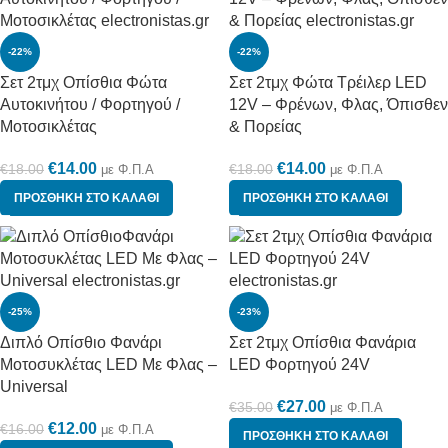
-22%
-22%
Σετ 2τμχ Οπίσθια Φώτα
Σετ 2τμχ Φώτα Τρέιλερ LED
Αυτοκινήτου / Φορτηγού /
12V – Φρένων, Φλας, Όπισθεν
Μοτοσικλέτας
& Πορείας
€
14.00
€
14.00
€
18.00
€
18.00
με Φ.Π.Α
με Φ.Π.Α
ΠΡΟΣΘΉΚΗ ΣΤΟ ΚΑΛΆΘΙ
ΠΡΟΣΘΉΚΗ ΣΤΟ ΚΑΛΆΘΙ
-25%
-23%
Διπλό Οπίσθιο Φανάρι
Σετ 2τμχ Οπίσθια Φανάρια
Μοτοσυκλέτας LED Mε Φλας –
LED Φορτηγού 24V
Universal
€
27.00
€
35.00
με Φ.Π.Α
€
12.00
€
16.00
με Φ.Π.Α
ΠΡΟΣΘΉΚΗ ΣΤΟ ΚΑΛΆΘΙ