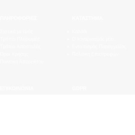
ΠΛΗΡΟΦΟΡΊΕΣ
ΚΑΤΆΣΤΗΜΑ
Σχετικά με εμάς
Καλάθι
Τρόποι Πληρωμής
Ο λογαριασμός μου
Τρόποι Αποστολής
Εντοπισμός Παραγγελίας
Όροι Χρήσης
Πολιτική Επιστροφών
Πολιτική Απορρήτου
ΕΠΙΚΟΙΝΩΝΊΑ
GDPR
Συχνές Ερωτήσεις
Εργαλεία Διαχείρισης
Newsletter
Προσωπικών Δεδομένων
Επικοινωνία