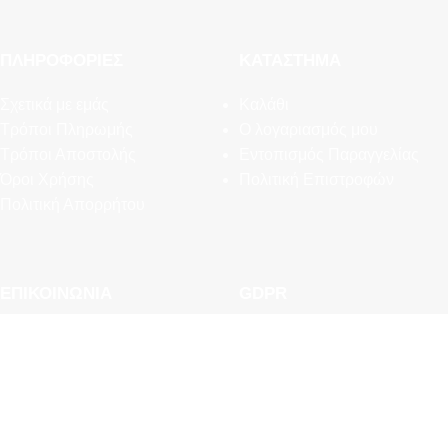
ΠΛΗΡΟΦΟΡΊΕΣ
ΚΑΤΆΣΤΗΜΑ
Σχετικά με εμάς
Καλάθι
Τρόποι Πληρωμής
Ο λογαριασμός μου
Τρόποι Αποστολής
Εντοπισμός Παραγγελίας
Όροι Χρήσης
Πολιτική Επιστροφών
Πολιτική Απορρήτου
ΕΠΙΚΟΙΝΩΝΊΑ
GDPR
Συχνές Ερωτήσεις
Εργαλεία Διαχείρισης
Newsletter
Προσωπικών Δεδομένων
Επικοινωνία