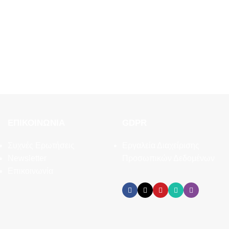
ΕΠΙΚΟΙΝΩΝΊΑ
GDPR
Συχνές Ερωτήσεις
Εργαλεία Διαχείρισης
Newsletter
Προσωπικών Δεδομένων
Επικοινωνία