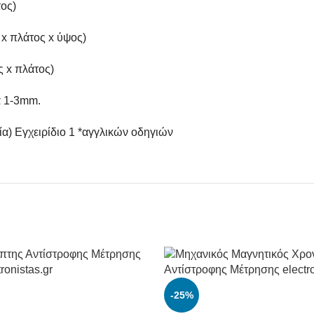
τος)
ς x πλάτος x ύψος)
ς x πλάτος)
α 1-3mm.
ία) Εγχειρίδιο 1 *αγγλικών οδηγιών
-25%