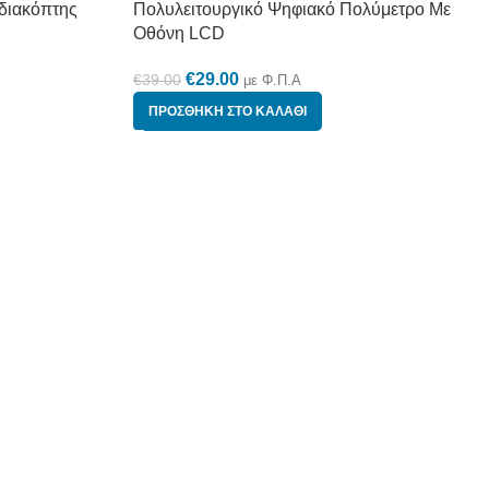
διακόπτης
Πολυλειτουργικό Ψηφιακό Πολύμετρο Με
Οθόνη LCD
€
29.00
€
39.00
με Φ.Π.Α
ΠΡΟΣΘΉΚΗ ΣΤΟ ΚΑΛΆΘΙ