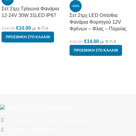
-22%
Σετ 2τμχ Τρίγωνα Φανάρια
12-24V 30W 31LED IP67
Σετ 2τμχ LED Οπίσθια
Φανάρια Φορτηγού 12V
€
10.00
€
14.00
με Φ.Π.Α
Φρένων – Φλας – Πορείας
ΠΡΟΣΘΉΚΗ ΣΤΟ ΚΑΛΆΘΙ
€
14.00
€
18.00
με Φ.Π.Α
ΠΡΟΣΘΉΚΗ ΣΤΟ ΚΑΛΆΘΙ
Το Κατάστημα Λειτουργεί Διαδικτυακά
Τηλέφωνο: 210.5621781