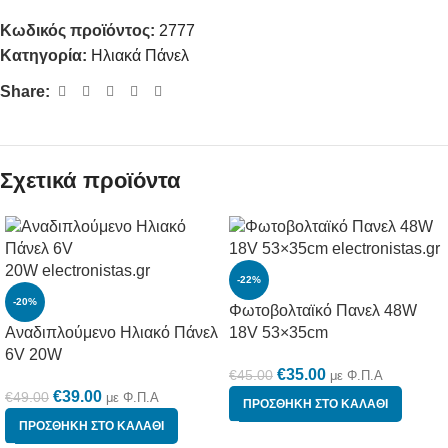
Κωδικός προϊόντος:
2777
Κατηγορία:
Hλιακά Πάνελ
Share:
Σχετικά προϊόντα
-22%
-20%
Φωτοβολταϊκό Πανελ 48W
Αναδιπλούμενο Ηλιακό Πάνελ
18V 53×35cm
6V 20W
€
35.00
€
45.00
με Φ.Π.Α
€
39.00
€
49.00
με Φ.Π.Α
ΠΡΟΣΘΉΚΗ ΣΤΟ ΚΑΛΆΘΙ
ΠΡΟΣΘΉΚΗ ΣΤΟ ΚΑΛΆΘΙ