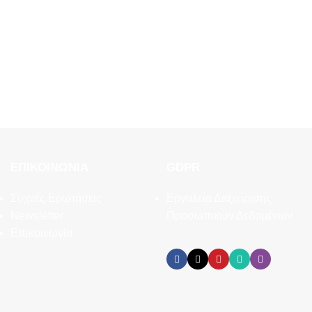
ΕΠΙΚΟΙΝΩΝΊΑ
GDPR
Συχνές Ερωτήσεις
Εργαλεία Διαχείρισης
Newsletter
Προσωπικών Δεδομένων
Επικοινωνία