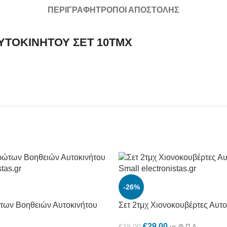
ΠΕΡΙΓΡΑΦΉ
ΤΡΌΠΟΙ ΑΠΟΣΤΟΛΉΣ
ΑΥΤΟΚΙΝΗΤΟΥ ΣΕΤ 10ΤΜΧ
-26%
των Βοηθειών Αυτοκινήτου
Σετ 2τμχ Χιονοκουβέρτες Αυτο
€
29.00
€
39.00
με Φ.Π.Α