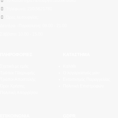
Το Κατάστημα Λειτουργεί Διαδικτυακά
Τηλέφωνο: 210.5621781
Ώρες λειτουργίας:
Δευτέρα - Παρασκευή: 09.00 - 21.00
Σάββατο: 10.00 - 15.00
ΠΛΗΡΟΦΟΡΊΕΣ
ΚΑΤΆΣΤΗΜΑ
Σχετικά με εμάς
Καλάθι
Τρόποι Πληρωμής
Ο λογαριασμός μου
Τρόποι Αποστολής
Εντοπισμός Παραγγελίας
Όροι Χρήσης
Πολιτική Επιστροφών
Πολιτική Απορρήτου
ΕΠΙΚΟΙΝΩΝΊΑ
GDPR