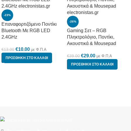
-23%
-26%
Επαναφορτιζόμενο Ποντίκι
Bluetooth Με RGB LED
Gaming Σετ – RGB
2.4GHz
Πληκτρολόγιο, Ποντίκι,
Ακουστικά & Mousepad
€
10.00
€
13.00
με Φ.Π.Α
€
29.00
€
39.00
με Φ.Π.Α
ΠΡΟΣΘΉΚΗ ΣΤΟ ΚΑΛΆΘΙ
ΠΡΟΣΘΉΚΗ ΣΤΟ ΚΑΛΆΘΙ