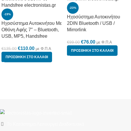
-23%
-19%
Ηχοσύστημα Αυτοκινήτου
Ηχοσύστημα Αυτοκινήτου Με
2DIN Bluetooth / USB /
Οθόνη Αφής 7″ – Bluetooth,
Mirrorlink
USB, MP5, Handsfree
€
76.00
€
99.00
με Φ.Π.Α
€
110.00
€
135.00
με Φ.Π.Α
ΠΡΟΣΘΉΚΗ ΣΤΟ ΚΑΛΆΘΙ
ΠΡΟΣΘΉΚΗ ΣΤΟ ΚΑΛΆΘΙ
Το Κατάστημα Λειτουργεί Διαδικτυακά