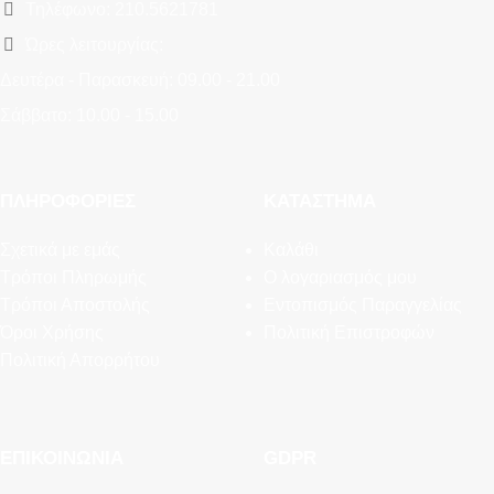
Τηλέφωνο: 210.5621781
Ώρες λειτουργίας:
Δευτέρα - Παρασκευή: 09.00 - 21.00
Σάββατο: 10.00 - 15.00
ΠΛΗΡΟΦΟΡΊΕΣ
ΚΑΤΆΣΤΗΜΑ
Σχετικά με εμάς
Καλάθι
Τρόποι Πληρωμής
Ο λογαριασμός μου
Τρόποι Αποστολής
Εντοπισμός Παραγγελίας
Όροι Χρήσης
Πολιτική Επιστροφών
Πολιτική Απορρήτου
ΕΠΙΚΟΙΝΩΝΊΑ
GDPR