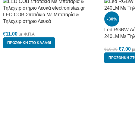
LED COB Σποτάκια Mε Μπαταρία &
-30%
Τηλεχειριστήριο Λευκά
Led RGBW Λά
€
11.00
με Φ.Π.Α
240LM Με Τηλ
ΠΡΟΣΘΉΚΗ ΣΤΟ ΚΑΛΆΘΙ
€
7.00
€
10.00
μ
ΠΡΟΣΘΉΚΗ ΣΤ