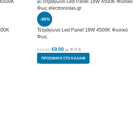
-36%
500K
Τετράγωνο Led Panel 18W 4500K Φυσικό
Φως
€
9.00
€
14.00
με Φ.Π.Α
ΠΡΟΣΘΉΚΗ ΣΤΟ ΚΑΛΆΘΙ