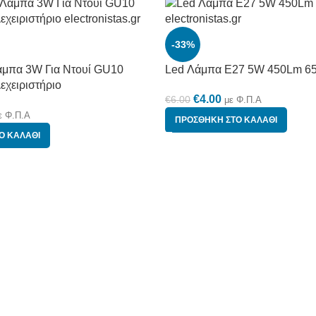
-33%
μπα 3W Για Ντουί GU10
Led Λάμπα E27 5W 450Lm 6
εχειριστήριο
€
4.00
€
6.00
με Φ.Π.Α
ε Φ.Π.Α
ΠΡΟΣΘΉΚΗ ΣΤΟ ΚΑΛΆΘΙ
Ο ΚΑΛΆΘΙ