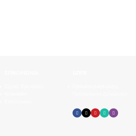
ΕΠΙΚΟΙΝΩΝΊΑ
GDPR
Συχνές Ερωτήσεις
Εργαλεία Διαχείρισης
Newsletter
Προσωπικών Δεδομένων
Επικοινωνία