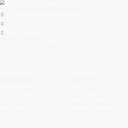
Το Κατάστημα Λειτουργεί Διαδικτυακά
Τηλέφωνο: 210.5621781
Ώρες λειτουργίας:
Δευτέρα - Παρασκευή: 09.00 - 21.00
Σάββατο: 10.00 - 15.00
ΠΛΗΡΟΦΟΡΊΕΣ
ΚΑΤΆΣΤΗΜΑ
Σχετικά με εμάς
Καλάθι
Τρόποι Πληρωμής
Ο λογαριασμός μου
Τρόποι Αποστολής
Εντοπισμός Παραγγελίας
Όροι Χρήσης
Πολιτική Επιστροφών
Πολιτική Απορρήτου