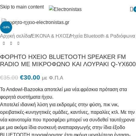
Skip to main content
Πατήστε για μεγένθυση
-14%
Αρχική σελίδα
/
ΕΙΚΟΝΑ & ΗΧΟΣ
/
Ηχεία Bluetooth & Ραδιόφωνα
ΦΟΡΗΤΟ ΗΧΕΙΟ BLUETOOTH SPEAKER FM
RADIO ΜΕ ΜΙΚΡΟΦΩΝΟ ΚΑΙ ΛΟΥΡΑΚΙ Q-YX600
€
30.00
€
35.00
με Φ.Π.Α
To Andowl-Bazooka αποτελεί μια νέα.φρέσκια πρόταση στα
φορητά συστήματα ήχου.
Αποτελεί ιδανική λύση για εκδρομές στην φύση, πικ νικ,
ορειβατικές-κυνηγητικές ομάδες, καντίνες, παραλίες κτλ. Με την
νέα καινοτομία που προσφέρει μπορεί να συνδεθεί ταυτόχρονα
με μια ακόμα ίδια συσκευή αναπαραγωγής στην ίδια έξοδο
BLUETOOTH προσφέροντας έτσι ακόμα μεγαλύτερη ένταση-