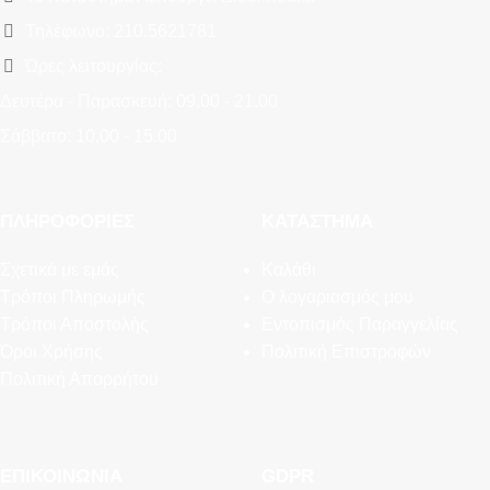
Τηλέφωνο: 210.5621781
Ώρες λειτουργίας:
Δευτέρα - Παρασκευή: 09.00 - 21.00
Σάββατο: 10.00 - 15.00
ΠΛΗΡΟΦΟΡΊΕΣ
ΚΑΤΆΣΤΗΜΑ
Σχετικά με εμάς
Καλάθι
Τρόποι Πληρωμής
Ο λογαριασμός μου
Τρόποι Αποστολής
Εντοπισμός Παραγγελίας
Όροι Χρήσης
Πολιτική Επιστροφών
Πολιτική Απορρήτου
ΕΠΙΚΟΙΝΩΝΊΑ
GDPR