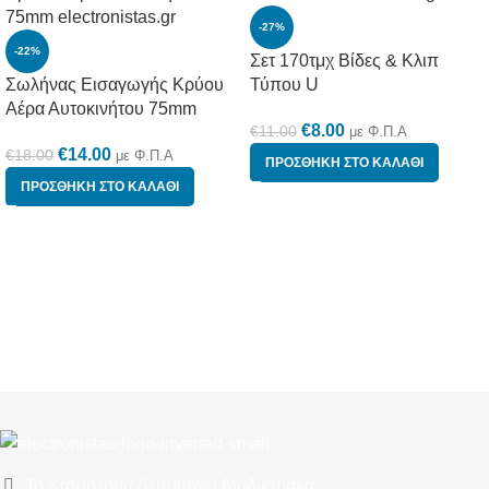
-27%
-22%
Σετ 170τμχ Βίδες & Κλιπ
Σωλήνας Εισαγωγής Κρύου
Τύπου U
Αέρα Αυτοκινήτου 75mm
€
8.00
€
11.00
με Φ.Π.Α
€
14.00
€
18.00
με Φ.Π.Α
ΠΡΟΣΘΉΚΗ ΣΤΟ ΚΑΛΆΘΙ
ΠΡΟΣΘΉΚΗ ΣΤΟ ΚΑΛΆΘΙ
Το Κατάστημα Λειτουργεί Διαδικτυακά