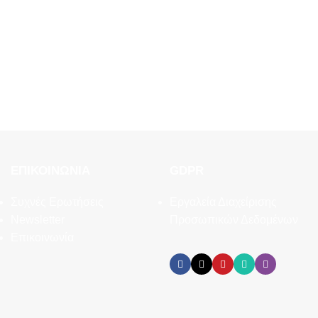
ΕΠΙΚΟΙΝΩΝΊΑ
GDPR
Συχνές Ερωτήσεις
Εργαλεία Διαχείρισης
Newsletter
Προσωπικών Δεδομένων
Επικοινωνία