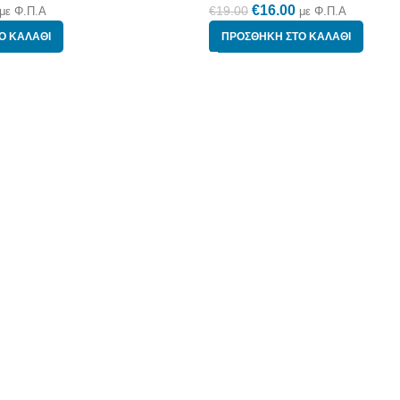
€
16.00
€
19.00
με Φ.Π.Α
με Φ.Π.Α
Ο ΚΑΛΆΘΙ
ΠΡΟΣΘΉΚΗ ΣΤΟ ΚΑΛΆΘΙ