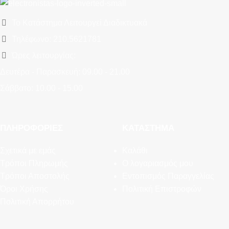
Το Κατάστημα Λειτουργεί Διαδικτυακά
Τηλέφωνο: 210.5621781
Ώρες λειτουργίας:
Δευτέρα - Παρασκευή: 09.00 - 21.00
Σάββατο: 10.00 - 15.00
ΠΛΗΡΟΦΟΡΊΕΣ
ΚΑΤΆΣΤΗΜΑ
Σχετικά με εμάς
Καλάθι
Τρόποι Πληρωμής
Ο λογαριασμός μου
Τρόποι Αποστολής
Εντοπισμός Παραγγελίας
Όροι Χρήσης
Πολιτική Επιστροφών
Πολιτική Απορρήτου