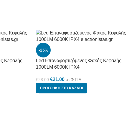
-25%
ός Κεφαλής
Led Επαναφορτιζόμενος Φακός Κεφαλής
1000LM 6000K IPX4
€
21.00
€
28.00
με Φ.Π.Α
ΠΡΟΣΘΉΚΗ ΣΤΟ ΚΑΛΆΘΙ