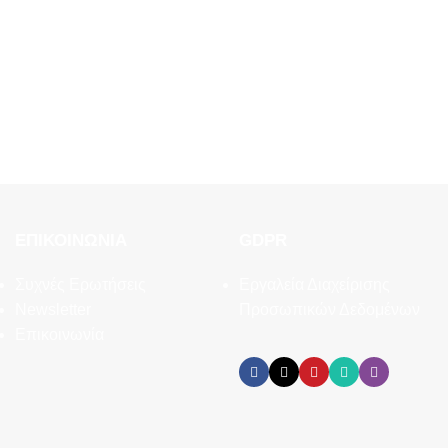
ΕΠΙΚΟΙΝΩΝΊΑ
GDPR
Συχνές Ερωτήσεις
Εργαλεία Διαχείρισης
Newsletter
Προσωπικών Δεδομένων
Επικοινωνία