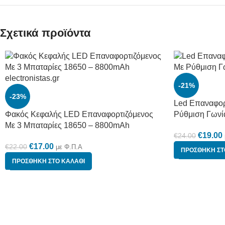
Σχετικά προϊόντα
-21%
-23%
Led Επαναφορ
Φακός Κεφαλής LED Επαναφορτιζόμενος
Ρύθμιση Γωνί
Με 3 Μπαταρίες 18650 – 8800mAh
€
19.00
€
24.00
€
17.00
€
22.00
με Φ.Π.Α
ΠΡΟΣΘΉΚΗ ΣΤ
ΠΡΟΣΘΉΚΗ ΣΤΟ ΚΑΛΆΘΙ