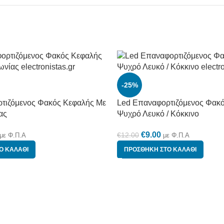
-25%
τιζόμενος Φακός Κεφαλής Με
Led Επαναφορτιζόμενος Φακ
ας
Ψυχρό Λευκό / Κόκκινο
€
9.00
€
12.00
με Φ.Π.Α
με Φ.Π.Α
Ο ΚΑΛΆΘΙ
ΠΡΟΣΘΉΚΗ ΣΤΟ ΚΑΛΆΘΙ