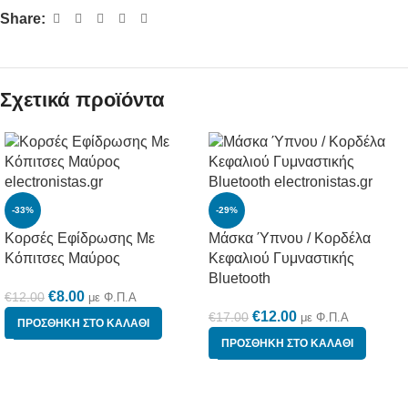
Share:
Σχετικά προϊόντα
-33%
-29%
Κορσές Εφίδρωσης Με
Μάσκα Ύπνου / Κορδέλα
Κόπιτσες Μαύρος
Κεφαλιού Γυμναστικής
Bluetooth
€
8.00
€
12.00
με Φ.Π.Α
€
12.00
€
17.00
με Φ.Π.Α
ΠΡΟΣΘΉΚΗ ΣΤΟ ΚΑΛΆΘΙ
ΠΡΟΣΘΉΚΗ ΣΤΟ ΚΑΛΆΘΙ