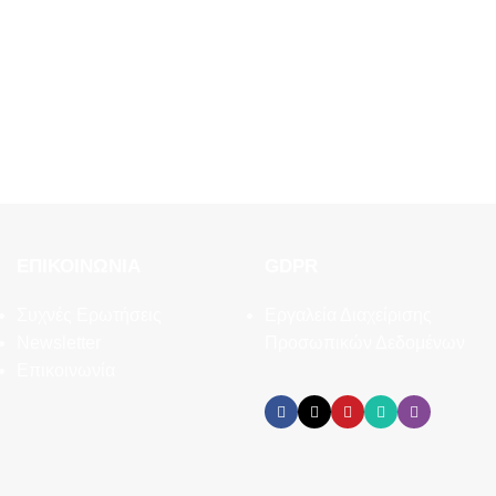
ΕΠΙΚΟΙΝΩΝΊΑ
GDPR
Συχνές Ερωτήσεις
Εργαλεία Διαχείρισης
Newsletter
Προσωπικών Δεδομένων
Επικοινωνία