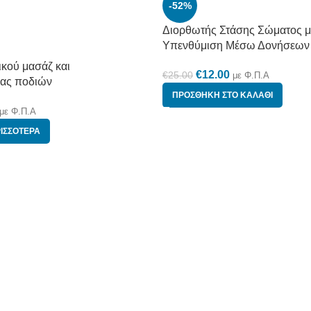
-52%
Διορθωτής Στάσης Σώματος μ
Υπενθύμιση Μέσω Δονήσεων
κού μασάζ και
€
12.00
€
25.00
με Φ.Π.Α
ας ποδιών
ΠΡΟΣΘΉΚΗ ΣΤΟ ΚΑΛΆΘΙ
με Φ.Π.Α
ΙΣΣΌΤΕΡΑ