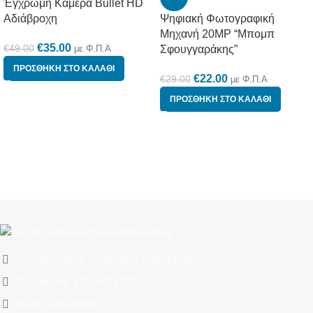
Έγχρωμη Κάμερα Bullet HD
Αδιάβροχη
Ψηφιακή Φωτογραφική
Μηχανή 20MP “Μπομπ
€
35.00
€
49.00
με Φ.Π.Α
Σφουγγαράκης”
ΠΡΟΣΘΉΚΗ ΣΤΟ ΚΑΛΆΘΙ
€
22.00
€
29.00
με Φ.Π.Α
ΠΡΟΣΘΉΚΗ ΣΤΟ ΚΑΛΆΘΙ
Το Κατάστημα Λειτουργεί Διαδικτυακά
Τηλέφωνο: 210.5621781
Ώρες λειτουργίας: