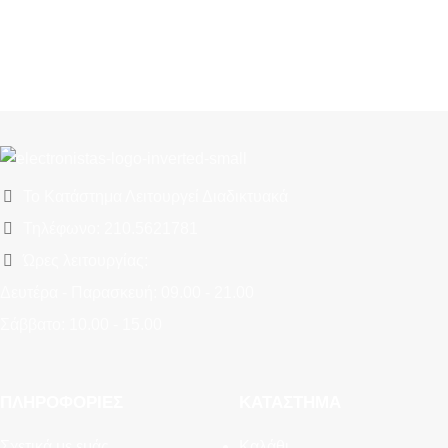
Το Κατάστημα Λειτουργεί Διαδικτυακά
Τηλέφωνο: 210.5621781
Ώρες λειτουργίας:
Δευτέρα - Παρασκευή: 09.00 - 21.00
Σάββατο: 10.00 - 15.00
ΠΛΗΡΟΦΟΡΊΕΣ
ΚΑΤΆΣΤΗΜΑ
Σχετικά με εμάς
Καλάθι