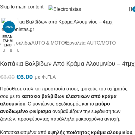
Skip to main content
Πατήστε για μεγένθυση
-25%
ΕΞΑΝ
ΤΛΗΜ
Αρχική σελίδα
/
AUTO & MOTO
/
Εργαλεία AUTO/MOTO
ΈΝΟ
Καπάκια Βαλβίδων Από Κράμα Αλουμινίου – 4τμχ
€
6.00
€
8.00
με Φ.Π.Α
Πρόσθεσε στυλ και προστασία στους τροχούς του οχήματός
σου με τα
καπάκια βαλβίδων ελαστικών από κράμα
αλουμινίου
. Ο μοντέρνος σχεδιασμός και το
μαύρο
ανοδιωμένο φινίρισμα
αναβαθμίζουν την εμφάνιση των
ζαντών, προσφέροντας παράλληλα μακροχρόνια αντοχή.
Κατασκευασμένα από
υψηλής ποιότητας κράμα αλουμινίου
,