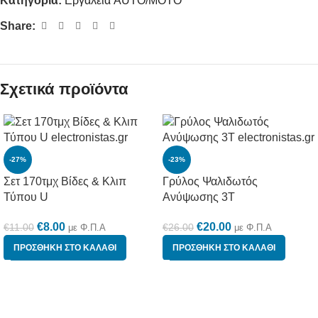
Κατηγορία:
Εργαλεία AUTO/MOTO
Share:
Σχετικά προϊόντα
-27%
-23%
Σετ 170τμχ Βίδες & Κλιπ
Γρύλος Ψαλιδωτός
Τύπου U
Ανύψωσης 3Τ
€
8.00
€
20.00
€
11.00
€
26.00
με Φ.Π.Α
με Φ.Π.Α
ΠΡΟΣΘΉΚΗ ΣΤΟ ΚΑΛΆΘΙ
ΠΡΟΣΘΉΚΗ ΣΤΟ ΚΑΛΆΘΙ