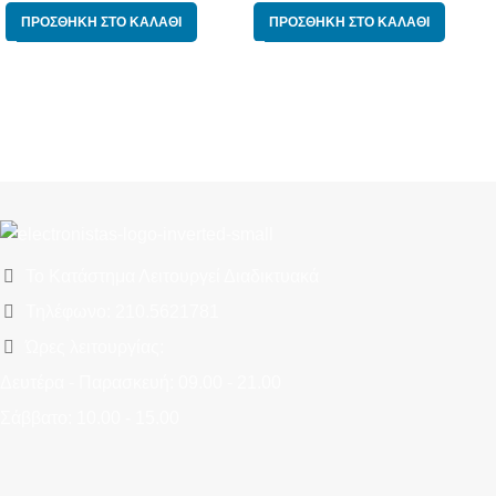
ΠΡΟΣΘΉΚΗ ΣΤΟ ΚΑΛΆΘΙ
ΠΡΟΣΘΉΚΗ ΣΤΟ ΚΑΛΆΘΙ
Το Κατάστημα Λειτουργεί Διαδικτυακά
Τηλέφωνο: 210.5621781
Ώρες λειτουργίας:
Δευτέρα - Παρασκευή: 09.00 - 21.00
Σάββατο: 10.00 - 15.00