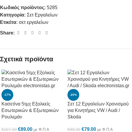
Κωδικός προϊόντος:
5285
Κατηγορία:
Σετ Εργαλείων
Ετικέτα:
σετ εργαλείων
Share:
Σχετικά προϊόντα
-17%
-20%
Κασετίνα 5τμχ Εξολκείς
Σετ 12 Εργαλείων Χρονισμού
Εσωτερικών & Εξωτερικών
για Κινητήρες VW / Audi /
Ρουλεμάν
Skoda
€
89.00
€
79.00
€
107.00
€
99.00
με Φ.Π.Α
με Φ.Π.Α