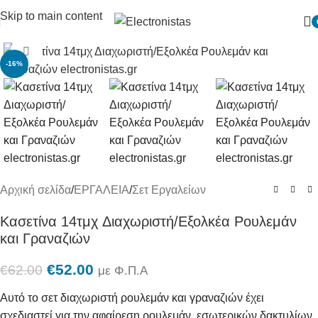
Skip to main content
Πατήστε για μεγένθυση
-16%
Αρχική σελίδα
/
ΕΡΓΑΛΕΙΑ
/
Σετ Εργαλείων
Κασετίνα 14τμχ Διαχωριστή/Εξολκέα Ρουλεμάν
και Γραναζιών
€
52.00
€
62.00
με Φ.Π.Α
Αυτό το σετ διαχωριστή ρουλεμάν και γραναζιών έχει
σχεδιαστεί για την αφαίρεση ρουλεμάν, εσωτερικών δακτυλίων