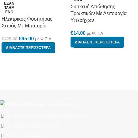
ΕΞΑΝ
Συσκευή Απώθησης
ΤΛΗΜ
ΈΝΟ
Τρωκτικών Με Λειτουργία
Ηλεκτρικός Φυσητήρας
Υπερήχων
Χειρός Με Μπαταρία
€
14.00
με Φ.Π.Α
€
95.00
€
125.00
με Φ.Π.Α
ΔΙΑΒΆΣΤΕ ΠΕΡΙΣΣΌΤΕΡΑ
ΔΙΑΒΆΣΤΕ ΠΕΡΙΣΣΌΤΕΡΑ
Το Κατάστημα Λειτουργεί Διαδικτυακά
Τηλέφωνο: 210.5621781
Ώρες λειτουργίας: