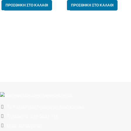
ΠΡΟΣΘΉΚΗ ΣΤΟ ΚΑΛΆΘΙ
ΠΡΟΣΘΉΚΗ ΣΤΟ ΚΑΛΆΘΙ
Το Κατάστημα Λειτουργεί Διαδικτυακά
Τηλέφωνο: 210.5621781
Ώρες λειτουργίας: