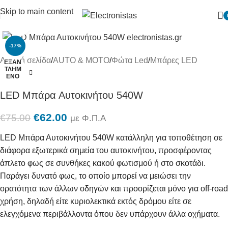
Skip to main content
Πατήστε για μεγένθυση
-17%
Αρχική σελίδα
/
AUTO & MOTO
/
Φώτα Led
/
Μπάρες LED
ΕΞΑΝ
ΤΛΗΜ
ΈΝΟ
LED Μπάρα Αυτοκινήτου 540W
€
62.00
€
75.00
με Φ.Π.Α
LED Μπάρα Αυτοκινήτου 540W κατάλληλη για τοποθέτηση σε
διάφορα εξωτερικά σημεία του αυτοκινήτου, προσφέροντας
άπλετο φως σε συνθήκες κακού φωτισμού ή στο σκοτάδι.
Παράγει δυνατό φως, το οποίο μπορεί να μειώσει την
ορατότητα των άλλων οδηγών και προορίζεται μόνο για off-road
χρήση, δηλαδή είτε κυριολεκτικά εκτός δρόμου είτε σε
ελεγχόμενα περιβάλλοντα όπου δεν υπάρχουν άλλα οχήματα.