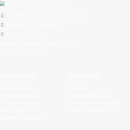
Το Κατάστημα Λειτουργεί Διαδικτυακά
Τηλέφωνο: 210.5621781
Ώρες λειτουργίας:
Δευτέρα - Παρασκευή: 09.00 - 21.00
Σάββατο: 10.00 - 15.00
ΠΛΗΡΟΦΟΡΊΕΣ
ΚΑΤΆΣΤΗΜΑ
Σχετικά με εμάς
Καλάθι
Τρόποι Πληρωμής
Ο λογαριασμός μου
Τρόποι Αποστολής
Εντοπισμός Παραγγελίας
Όροι Χρήσης
Πολιτική Επιστροφών
Πολιτική Απορρήτου