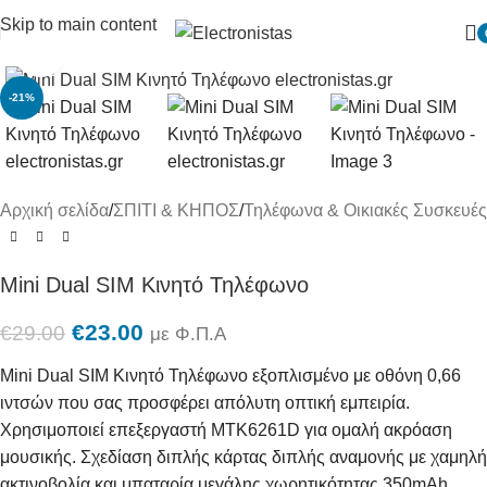
Skip to main content
Πατήστε για μεγένθυση
-21%
Αρχική σελίδα
/
ΣΠΙΤΙ & ΚΗΠΟΣ
/
Τηλέφωνα & Οικιακές Συσκευές
Mini Dual SIM Κινητό Τηλέφωνο
€
23.00
€
29.00
με Φ.Π.Α
Mini Dual SIM Κινητό Τηλέφωνο εξοπλισμένο με οθόνη 0,66
ιντσών που σας προσφέρει απόλυτη οπτική εμπειρία.
Χρησιμοποιεί επεξεργαστή MTK6261D για ομαλή ακρόαση
μουσικής. Σχεδίαση διπλής κάρτας διπλής αναμονής με χαμηλή
ακτινοβολία και μπαταρία μεγάλης χωρητικότητας 350mAh.