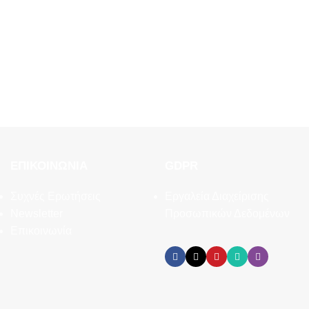
ΕΠΙΚΟΙΝΩΝΊΑ
GDPR
Συχνές Ερωτήσεις
Εργαλεία Διαχείρισης
Newsletter
Προσωπικών Δεδομένων
Επικοινωνία