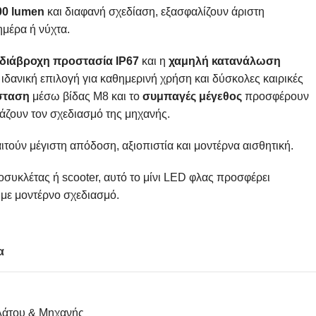
00 lumen
και διαφανή σχεδίαση, εξασφαλίζουν άριστη
ημέρα ή νύχτα.
διάβροχη προστασία IP67
και η
χαμηλή κατανάλωση
ιδανική επιλογή για καθημερινή χρήση και δύσκολες καιρικές
σταση
μέσω βίδας M8 και το
συμπαγές μέγεθος
προσφέρουν
άζουν τον σχεδιασμό της μηχανής.
ιτούν μέγιστη απόδοση, αξιοπιστία και μοντέρνα αισθητική.
οσυκλέτας ή scooter, αυτό το μίνι LED φλας προσφέρει
 με μοντέρνο σχεδιασμό.
α
άτου & Μηχανής