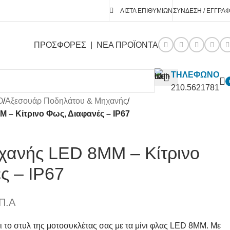
ΛΊΣΤΑ ΕΠΙΘΥΜΙΏΝ
ΣΎΝΔΕΣΗ / ΕΓΓΡΑ
ΠΡΟΣΦΟΡΕΣ
|
ΝΕΑ ΠΡΟΪΟΝΤΑ
ΤΗΛΕΦΩΝΟ
210.5621781
O
/
Αξεσουάρ Ποδηλάτου & Μηχανής
/
 – Κίτρινο Φως, Διαφανές – IP67
χανής LED 8MM – Κίτρινο
ς – IP67
Π.Α
ι το στυλ της μοτοσυκλέτας σας με τα μίνι φλας LED 8MM. Με