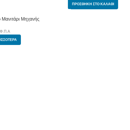
ΠΡΟΣΘΉΚΗ ΣΤΟ ΚΑΛΆΘΙ
ό Μανιτάρι Μηχανής
 Φ.Π.Α
ΙΣΣΌΤΕΡΑ