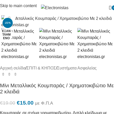
Skip to main content
Πατήστε για μεγένθυση
-21%
ΕΞΑΝ
ΤΛΗΜ
ΈΝΟ
Αρχική σελίδα
/
ΣΠΙΤΙ & ΚΗΠΟΣ
/
Συστήματα Ασφαλείας
Μίνι Μεταλλικός Κουμπαράς / Χρηματοκιβώτιο Με
2 κλειδιά
€
15.00
€
19.00
με Φ.Π.Α
Κουμπαράς σε σχήμα χρηματοκιβωτίου. Διπλό κλείδωμα με