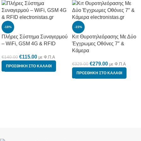
-18%
-15%
Πλήρες Σύστημα Συναγερμού
Κιτ Θυροτηλεόρασης Με Δύο
– WiFi, GSM 4G & RFID
Έγχρωμες Οθόνες 7″ &
Κάμερα
€
115.00
€
140.00
με Φ.Π.Α
€
279.00
€
329.00
με Φ.Π.Α
ΠΡΟΣΘΉΚΗ ΣΤΟ ΚΑΛΆΘΙ
ΠΡΟΣΘΉΚΗ ΣΤΟ ΚΑΛΆΘΙ