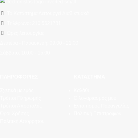
Το Κατάστημα Λειτουργεί Διαδικτυακά
Τηλέφωνο: 210.5621781
Ώρες λειτουργίας:
Δευτέρα - Παρασκευή: 09.00 - 21.00
Σάββατο: 10.00 - 15.00
ΠΛΗΡΟΦΟΡΊΕΣ
ΚΑΤΆΣΤΗΜΑ
Σχετικά με εμάς
Καλάθι
Τρόποι Πληρωμής
Ο λογαριασμός μου
Τρόποι Αποστολής
Εντοπισμός Παραγγελίας
Όροι Χρήσης
Πολιτική Επιστροφών
Πολιτική Απορρήτου