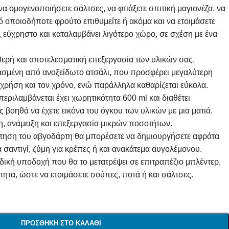
 να ομογενοποιήσετε σάλτσες, να φτιάξετε σπιτική μαγιονέζα, να
 οποιοδήποτε φρούτο επιθυμείτε ή ακόμα και να ετοιμάσετε
 εύχρηστο και καταλαμβάνει λιγότερο χώρο, σε σχέση με ένα
αθερή και αποτελεσματική επεξεργασία των υλικών σας.
ασμένη από ανοξείδωτο ατσάλι, που προσφέρει μεγαλύτερη
 χρήση και τον χρόνο, ενώ παράλληλα καθαρίζεται εύκολα.
εριλαμβάνεται έχει χωρητικότητα 600 ml και διαθέτει
 βοηθά να έχετε εικόνα του όγκου των υλικών με μια ματιά.
ση, ανάμειξη και επεξεργασία μικρών ποσοτήτων.
τηση του αβγοδάρτη θα μπορέσετε να δημιουργήσετε αφράτα
σαντιγί, ζύμη για κρέπες ή και ανακάτεμα αυγολέμονου.
ιδική υποδοχή που θα το μετατρέψει σε επιτραπέζιο μπλέντερ,
ητα, ώστε να ετοιμάσετε σούπες, ποτά ή και σάλτσες.
ΠΡΟΣΘΉΚΗ ΣΤΟ ΚΑΛΆΘΙ