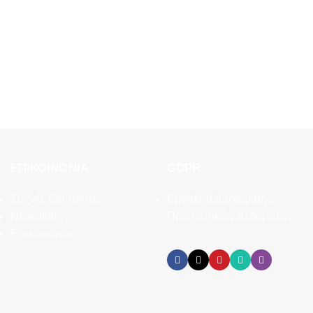
ΕΠΙΚΟΙΝΩΝΊΑ
GDPR
Συχνές Ερωτήσεις
Εργαλεία Διαχείρισης
Newsletter
Προσωπικών Δεδομένων
Επικοινωνία