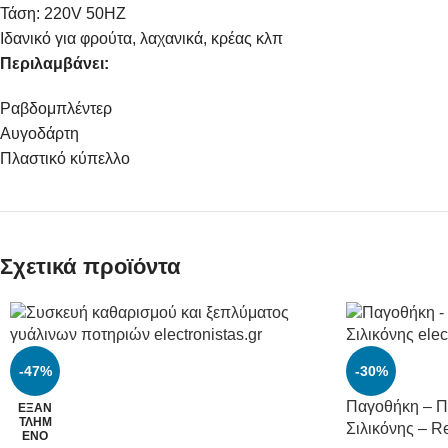
Τάση: 220V 50HZ
Ιδανικό για φρούτα, λαχανικά, κρέας κλπ
Περιλαμβάνει:
Ραβδομπλέντερ
Αυγοδάρτη
Πλαστικό κύπελλο
Σχετικά προϊόντα
-47%
-30%
Παγοθήκη – Π
ΕΞΑΝ
ΤΛΗΜ
Σιλικόνης – R
ΈΝΟ