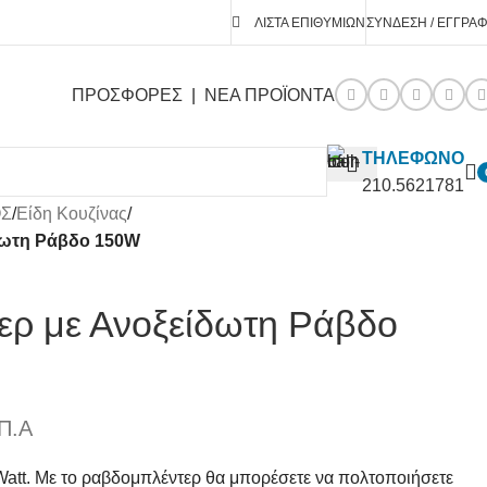
ΛΊΣΤΑ ΕΠΙΘΥΜΙΏΝ
ΣΎΝΔΕΣΗ / ΕΓΓΡΑ
ΠΡΟΣΦΟΡΕΣ
|
ΝΕΑ ΠΡΟΪΟΝΤΑ
ΤΗΛΕΦΩΝΟ
210.5621781
ΟΣ
/
Είδη Κουζίνας
/
δωτη Ράβδο 150W
ερ με Ανοξείδωτη Ράβδο
Π.Α
att. Με το ραβδομπλέντερ θα μπορέσετε να πολτοποιήσετε