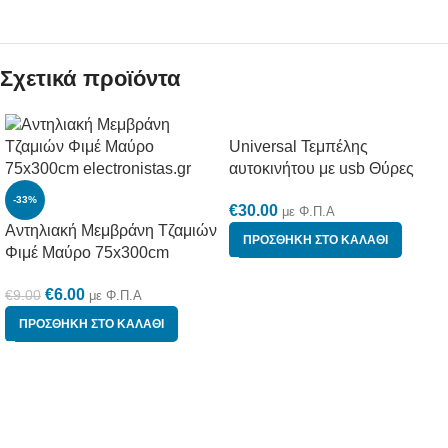
Σχετικά προϊόντα
Universal Τεμπέλης
αυτοκινήτου με usb Θύρες
-33%
€
30.00
με Φ.Π.Α
Αντηλιακή Μεμβράνη Τζαμιών
ΠΡΟΣΘΉΚΗ ΣΤΟ ΚΑΛΆΘΙ
Φιμέ Μαύρο 75x300cm
€
6.00
€
9.00
με Φ.Π.Α
ΠΡΟΣΘΉΚΗ ΣΤΟ ΚΑΛΆΘΙ