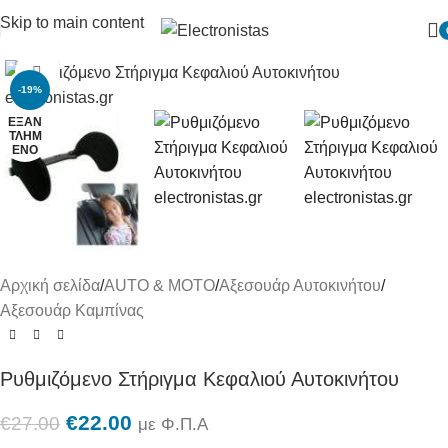
Skip to main content
Πατήστε για μεγένθυση
-19%
ΕΞΑΝ
ΤΛΗΜ
ΈΝΟ
Αρχική σελίδα
/
AUTO & MOTO
/
Αξεσουάρ Αυτοκινήτου
/
Αξεσουάρ Καμπίνας
Ρυθμιζόμενο Στήριγμα Κεφαλιού Αυτοκινήτου
€
22.00
€
27.00
με Φ.Π.Α