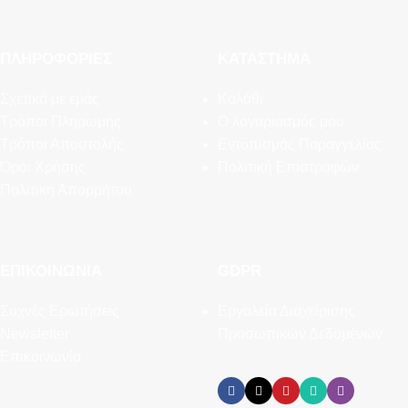
ΠΛΗΡΟΦΟΡΊΕΣ
ΚΑΤΆΣΤΗΜΑ
Σχετικά με εμάς
Καλάθι
Τρόποι Πληρωμής
Ο λογαριασμός μου
Τρόποι Αποστολής
Εντοπισμός Παραγγελίας
Όροι Χρήσης
Πολιτική Επιστροφών
Πολιτική Απορρήτου
ΕΠΙΚΟΙΝΩΝΊΑ
GDPR
Συχνές Ερωτήσεις
Εργαλεία Διαχείρισης
Newsletter
Προσωπικών Δεδομένων
Επικοινωνία