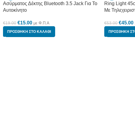
Ασύρματος Δέκτης Bluetooth 3.5 Jack Για Το
Ring Light 4
Αυτοκίνητο
Με Τηλεχειρισ
€
15.00
€
45.00
€
19.00
€
53.00
με Φ.Π.Α
ΠΡΟΣΘΉΚΗ ΣΤΟ ΚΑΛΆΘΙ
ΠΡΟΣΘΉΚΗ ΣΤ