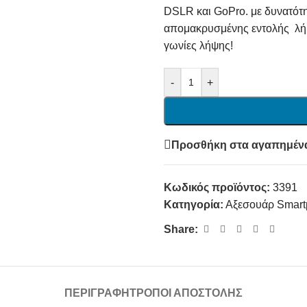
DSLR και GoPro. με δυνατότη
απομακρυσμένης εντολής λή
γωνίες λήψης!
-
+
Προσθήκη στα αγαπημέν
Κωδικός προϊόντος:
3391
Κατηγορία:
Αξεσουάρ Smar
Share:
ΠΕΡΙΓΡΑΦΉ
ΤΡΌΠΟΙ ΑΠΟΣΤΟΛΉΣ