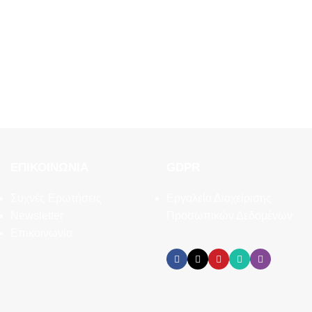
ΕΠΙΚΟΙΝΩΝΊΑ
GDPR
Συχνές Ερωτήσεις
Εργαλεία Διαχείρισης
Newsletter
Προσωπικών Δεδομένων
Επικοινωνία