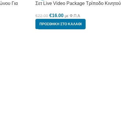
ώνου Για
Σετ Live Video Package Τρίποδο Κινητού
€
16.00
€
22.00
με Φ.Π.Α
ΠΡΟΣΘΉΚΗ ΣΤΟ ΚΑΛΆΘΙ