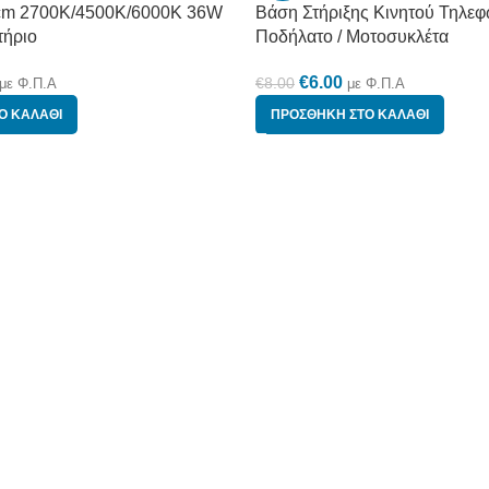
5cm 2700K/4500K/6000K 36W
Βάση Στήριξης Κινητού Τηλεφ
τήριο
Ποδήλατο / Μοτοσυκλέτα
€
6.00
€
8.00
με Φ.Π.Α
με Φ.Π.Α
Ο ΚΑΛΆΘΙ
ΠΡΟΣΘΉΚΗ ΣΤΟ ΚΑΛΆΘΙ