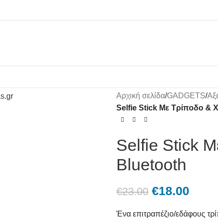
Αρχική σελίδα
/
GADGETS
/
Αξ
Selfie Stick Με Τρίποδο & 
Selfie Stick 
Bluetooth
€
18.00
€
23.00
Ένα επιτραπέζιο/εδάφους τρί