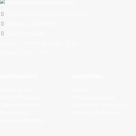
Το Κατάστημα Λειτουργεί Διαδικτυακά
Τηλέφωνο: 210.5621781
Ώρες λειτουργίας:
Δευτέρα - Παρασκευή: 09.00 - 21.00
Σάββατο: 10.00 - 15.00
ΠΛΗΡΟΦΟΡΊΕΣ
ΚΑΤΆΣΤΗΜΑ
Σχετικά με εμάς
Καλάθι
Τρόποι Πληρωμής
Ο λογαριασμός μου
Τρόποι Αποστολής
Εντοπισμός Παραγγελίας
Όροι Χρήσης
Πολιτική Επιστροφών
Πολιτική Απορρήτου