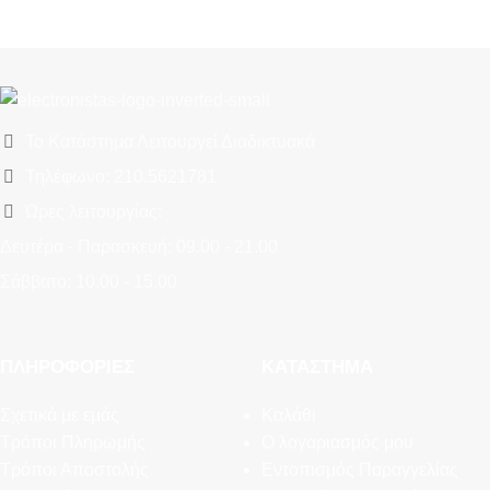
Το Κατάστημα Λειτουργεί Διαδικτυακά
Τηλέφωνο: 210.5621781
Ώρες λειτουργίας:
Δευτέρα - Παρασκευή: 09.00 - 21.00
Σάββατο: 10.00 - 15.00
ΠΛΗΡΟΦΟΡΊΕΣ
ΚΑΤΆΣΤΗΜΑ
Σχετικά με εμάς
Καλάθι
Τρόποι Πληρωμής
Ο λογαριασμός μου
Τρόποι Αποστολής
Εντοπισμός Παραγγελίας