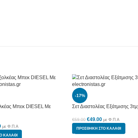
-17%
ολκέας Μπεκ DIESEL Με
Σετ Διαστολέας Εξάτμισης 3τμ
€
49.00
€
59.00
με Φ.Π.Α
0
με Φ.Π.Α
ΠΡΟΣΘΉΚΗ ΣΤΟ ΚΑΛΆΘΙ
Ο ΚΑΛΆΘΙ