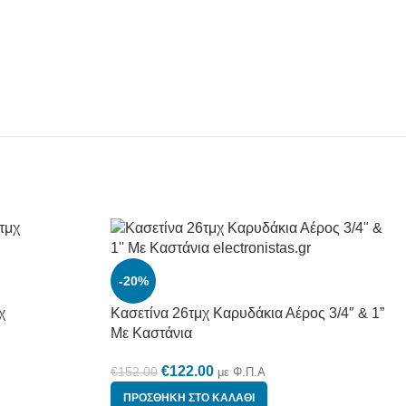
-20%
χ
Κασετίνα 26τμχ Καρυδάκια Αέρος 3/4″ & 1”
Με Καστάνια
€
122.00
€
152.00
με Φ.Π.Α
ΠΡΟΣΘΉΚΗ ΣΤΟ ΚΑΛΆΘΙ