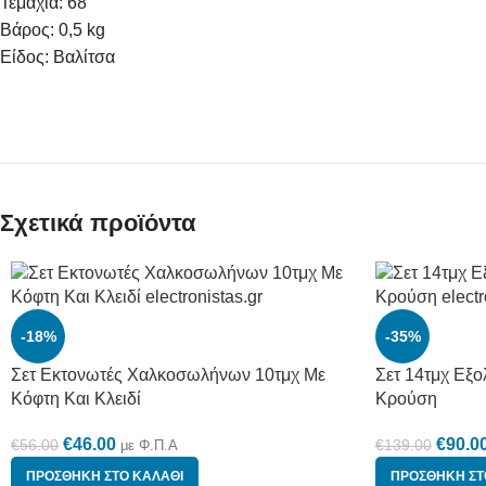
Τεμάχια: 68
Βάρος: 0,5 kg
Είδος: Βαλίτσα
Σχετικά προϊόντα
-18%
-35%
Σετ Εκτονωτές Χαλκοσωλήνων 10τμχ Με
Σετ 14τμχ Εξ
Κόφτη Και Κλειδί
Κρούση
€
46.00
€
90.0
€
56.00
€
139.00
με Φ.Π.Α
ΠΡΟΣΘΉΚΗ ΣΤΟ ΚΑΛΆΘΙ
ΠΡΟΣΘΉΚΗ ΣΤ