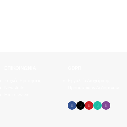
ΕΠΙΚΟΙΝΩΝΊΑ
GDPR
Συχνές Ερωτήσεις
Εργαλεία Διαχείρισης
Newsletter
Προσωπικών Δεδομένων
Επικοινωνία