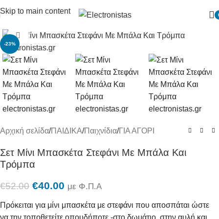
Skip to main content
Πατήστε για μεγένθυση
-23%
Αρχική σελίδα
/
ΠΑΙΔΙΚΑ
/
Παιχνίδια
/
ΓΙΑ ΑΓΟΡΙ
Σετ Μίνι Μπασκέτα Στεφάνι Με Μπάλα Και
Τρόμπα
€
40.00
€
52.00
με Φ.Π.Α
Πρόκειται για μίνι μπασκέτα με στεφάνι που αποσπάται ώστε
να την τοποθετείτε οπουδήποτε -στο δωμάτιο, στην αυλή και