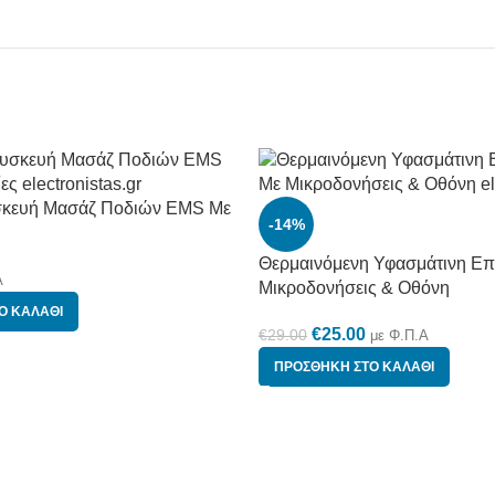
σκευή Μασάζ Ποδιών EMS Με
-14%
Θερμαινόμενη Υφασμάτινη Επ
Α
Μικροδονήσεις & Οθόνη
Ο ΚΑΛΆΘΙ
€
25.00
€
29.00
με Φ.Π.Α
ΠΡΟΣΘΉΚΗ ΣΤΟ ΚΑΛΆΘΙ