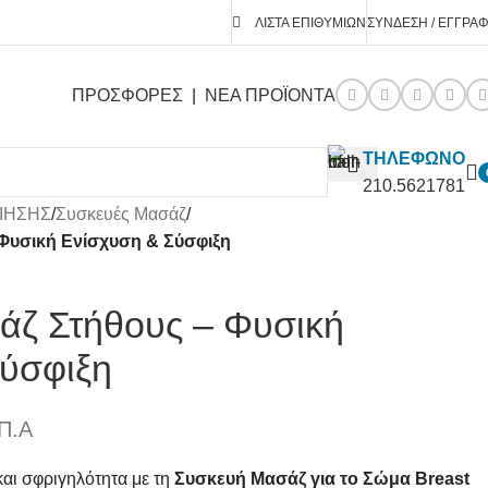
ΛΊΣΤΑ ΕΠΙΘΥΜΙΏΝ
ΣΎΝΔΕΣΗ / ΕΓΓΡΑ
ΠΡΟΣΦΟΡΕΣ
|
ΝΕΑ ΠΡΟΪΟΝΤΑ
ΤΗΛΕΦΩΝΟ
210.5621781
ΙΗΣΗΣ
/
Συσκευές Μασάζ
/
Φυσική Ενίσχυση & Σύσφιξη
άζ Στήθους – Φυσική
ύσφιξη
Π.Α
αι σφριγηλότητα με τη
Συσκευή Μασάζ για το Σώμα Breast