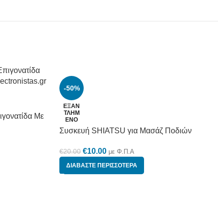
-50%
ΕΞΑΝ
ΤΛΗΜ
ιγονατίδα Με
ΈΝΟ
Συσκευή SHIATSU για Μασάζ Ποδιών
€
10.00
€
20.00
με Φ.Π.Α
ΔΙΑΒΆΣΤΕ ΠΕΡΙΣΣΌΤΕΡΑ