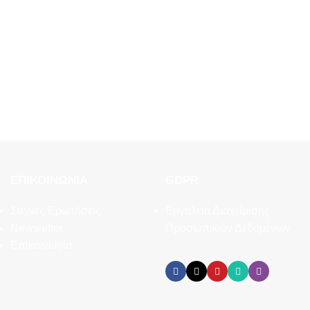
ΕΠΙΚΟΙΝΩΝΊΑ
GDPR
Συχνές Ερωτήσεις
Εργαλεία Διαχείρισης
Newsletter
Προσωπικών Δεδομένων
Επικοινωνία