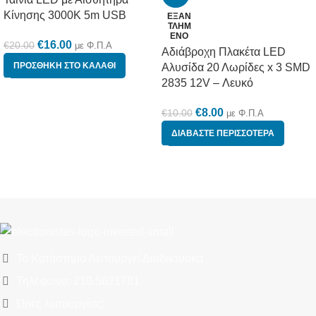
Κίνησης 3000K 5m USB
ΕΞΑΝ
ΤΛΗΜ
ΈΝΟ
€
16.00
€
20.00
με Φ.Π.Α
Αδιάβροχη Πλακέτα LED
ΠΡΟΣΘΉΚΗ ΣΤΟ ΚΑΛΆΘΙ
Αλυσίδα 20 Λωρίδες x 3 SMD
2835 12V – Λευκό
€
8.00
€
10.00
με Φ.Π.Α
ΔΙΑΒΆΣΤΕ ΠΕΡΙΣΣΌΤΕΡΑ
Το Κατάστημα Λειτουργεί Διαδικτυακά
Τηλέφωνο: 210.5621781
Ώρες λειτουργίας: