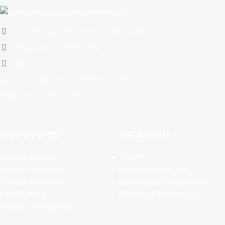
Το Κατάστημα Λειτουργεί Διαδικτυακά
Τηλέφωνο: 210.5621781
Ώρες λειτουργίας:
Δευτέρα - Παρασκευή: 09.00 - 21.00
Σάββατο: 10.00 - 15.00
ΠΛΗΡΟΦΟΡΊΕΣ
ΚΑΤΆΣΤΗΜΑ
Σχετικά με εμάς
Καλάθι
Τρόποι Πληρωμής
Ο λογαριασμός μου
Τρόποι Αποστολής
Εντοπισμός Παραγγελίας
Όροι Χρήσης
Πολιτική Επιστροφών
Πολιτική Απορρήτου