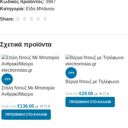
Κωδικός προϊόντος:
3987
Κατηγορία:
Είδη Μπάνιου
Share:
Σχετικά προϊόντα
-19%
-19%
Βέργα Ντουζ με Τηλέφωνο
Στήλη Ντουζ Με Μπαταρία
€
29.00
€
36.00
Ανθρακί/Μαύρο
με Φ.Π.Α
ΠΡΟΣΘΉΚΗ ΣΤΟ ΚΑΛΆΘΙ
€
136.00
€
167.00
με Φ.Π.Α
ΠΡΟΣΘΉΚΗ ΣΤΟ ΚΑΛΆΘΙ