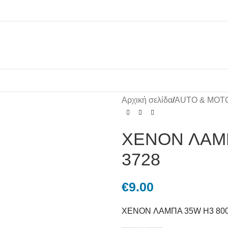
Αρχική σελίδα
/
AUTO & MOT
XENON ΛΑΜΠ
3728
€
9.00
XENON ΛΑΜΠΑ 35W H3 8000