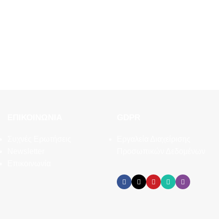
ΕΠΙΚΟΙΝΩΝΊΑ
GDPR
Συχνές Ερωτήσεις
Εργαλεία Διαχείρισης
Newsletter
Προσωπικών Δεδομένων
Επικοινωνία