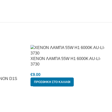
XENON ΛΑΜΠΑ 55W H1 6000K AU-LI-
3730
€
9.00
NON D1S
ΠΡΟΣΘΉΚΗ ΣΤΟ ΚΑΛΆΘΙ