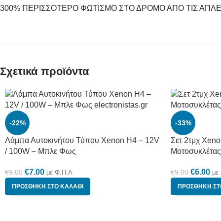
300% ΠΕΡΙΣΣΟΤΕΡΟ ΦΩΤΙΣΜΟ ΣΤΟ ΔΡΟΜΟ ΑΠΟ ΤΙΣ ΑΠΛ
Σχετικά προϊόντα
-22%
-33%
Λάμπα Αυτοκινήτου Τύπου Xenon H4 – 12V
Σετ 2τμχ Xeno
/ 100W – Μπλε Φως
Μοτοσυκλέτα
€
7.00
€
6.00
€
9.00
€
9.00
με Φ.Π.Α
με
ΠΡΟΣΘΉΚΗ ΣΤΟ ΚΑΛΆΘΙ
ΠΡΟΣΘΉΚΗ ΣΤ