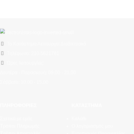
Το Κατάστημα Λειτουργεί Διαδικτυακά
Τηλέφωνο: 210.5621781
Ώρες λειτουργίας:
Δευτέρα - Παρασκευή: 09.00 - 21.00
Σάββατο: 10.00 - 15.00
ΠΛΗΡΟΦΟΡΊΕΣ
ΚΑΤΆΣΤΗΜΑ
Σχετικά με εμάς
Καλάθι
Τρόποι Πληρωμής
Ο λογαριασμός μου
Τρόποι Αποστολής
Εντοπισμός Παραγγελίας