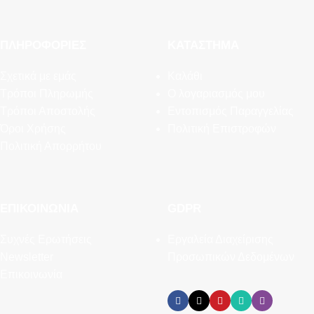
ΠΛΗΡΟΦΟΡΊΕΣ
ΚΑΤΆΣΤΗΜΑ
Σχετικά με εμάς
Καλάθι
Τρόποι Πληρωμής
Ο λογαριασμός μου
Τρόποι Αποστολής
Εντοπισμός Παραγγελίας
Όροι Χρήσης
Πολιτική Επιστροφών
Πολιτική Απορρήτου
ΕΠΙΚΟΙΝΩΝΊΑ
GDPR
Συχνές Ερωτήσεις
Εργαλεία Διαχείρισης
Newsletter
Προσωπικών Δεδομένων
Επικοινωνία