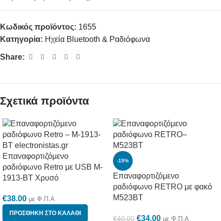
Κωδικός προϊόντος:
1655
Κατηγορία:
Ηχεία Bluetooth & Ραδιόφωνα
Share:
Σχετικά προϊόντα
Επαναφορτιζόμενο
-15%
ραδιόφωνο Retro με USB M-
Επαναφορτιζόμενο
1913-BT Χρυσό
ραδιόφωνο RETRO με φακό
M523BT
€
38.00
με Φ.Π.Α
ΠΡΟΣΘΉΚΗ ΣΤΟ ΚΑΛΆΘΙ
€
34.00
€
40.00
με Φ.Π.Α