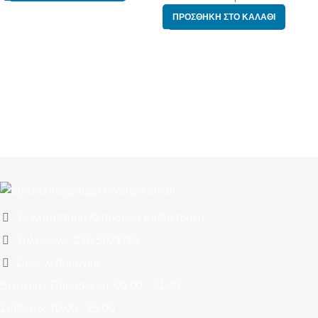
ΠΡΟΣΘΉΚΗ ΣΤΟ ΚΑΛΆΘΙ
Το Κατάστημα Λειτουργεί Διαδικτυακά
Τηλέφωνο: 210.5621781
Ώρες λειτουργίας:
Δευτέρα - Παρασκευή: 09.00 - 21.00
Σάββατο: 10.00 - 15.00